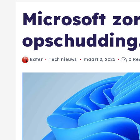
Microsoft zo
opschudding
Eater
Tech nieuws
maart 2, 2025
0 Rea