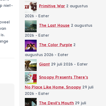
p niet-
Primitive War
2 augustus
2026
- Eater
oveel
The Last House
2 augustus
 van
is.
2026
- Eater
ange
The Color Purple
2
augustus 2026
- Eater
Giant
29 juli 2026
- Eater
Snoopy Presents There’s
No Place Like Home, Snoopy
29 juli
2026
- Eater
The Devil’s Mouth
29 juli