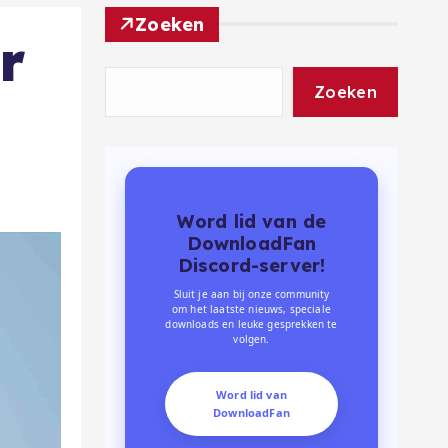
Zoeken
r
Zoeken
Word lid van de
DownloadFan
Discord-server!
Sluit je aan bij onze community
om het laatste nieuws, speciale
downloads en leuke gesprekken te
volgen.
Word lid van
DownloadFan