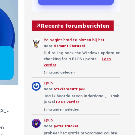
Recente forumberichten
Pc begint hard te blazen bij het …
door
Hemant Eterasai
Did rolling back the Windows update or
checking for a BIOS update …
Lees
verder
1 maand geleden
Epub
door
Stevieroadtrip88
Jaa ik hoorde ervan inderdaad , Dank
je wel
Lees verder
2 maanden geleden
CPU-
Epub
door
peter trucker
en
probeer het gratis programma calibre