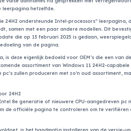
ze valse aannames na gesprekken met vertegenwoor
e leerpagina hetzelfde.
ie 24H2 ondersteunde Intel-processors” leerpagina, d
ldt, samen met een paar andere modellen. Dit bevesti
ate die op 13 februari 2025 is gedaan, weerspiegeld
 bedoeling van de pagina.
, is deze eigenlijk bedoeld voor OEM’s die een van d
komende assortiment van Windows 11 24H2-capabele 
 pc’s zullen produceren met zo’n oud assortiment, m
voor 24H2
 Intel 8e generatie of nieuwere CPU-aangedreven pc n
de officiële pagina te controleren om te verifiëren
n voldoet, is het handmatig installeren van de versie-u