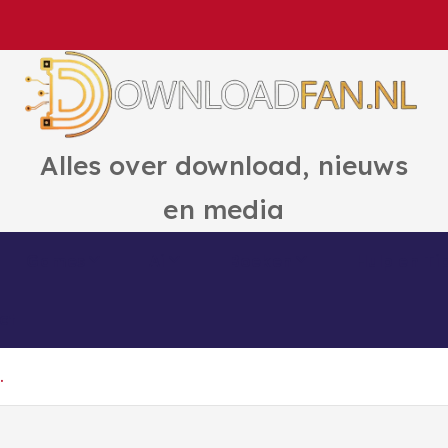
Alles over download, nieuws
en media
Games
Ai
Boeken
Hulp en Ti
ct
.