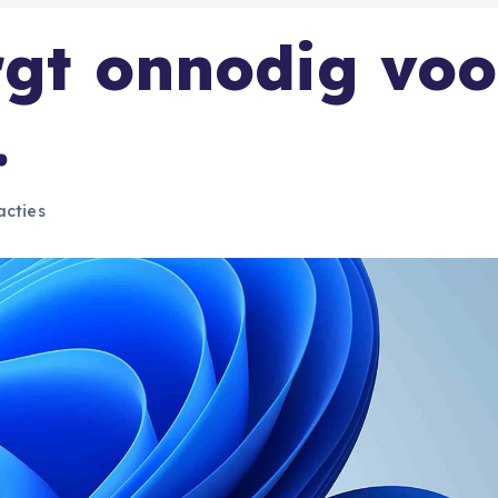
rgt onnodig voo
.
cties