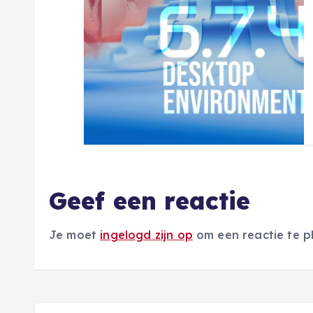
i
e
Geef een reactie
Je moet
ingelogd zijn op
om een reactie te p