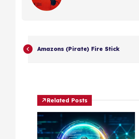
B
Amazons (Pirate) Fire Stick
e
r
i
Related Posts
c
h