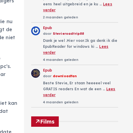
digers
eens heel uitgebreid en je ku …
Lees
verder
2 maanden geleden
ie nu
Epub
gt de
door
Stevieroadtrip88
e niet
Dank je wel .Hier voor.Ik ga denk ik die
EpubReader for windows ki …
Lees
verder
e
4 maanden geleden
pc’s.
Epub
aar
door
downloadfan
Beste Stevie, Er staan heeeeel veel
GRATIS readers En wat de een …
Lees
verder
iet kan
4 maanden geleden
 dat
Films
pdate