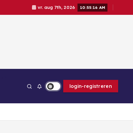
vr. aug 7th, 2026
10:55:18 AM
ps
login-registreren