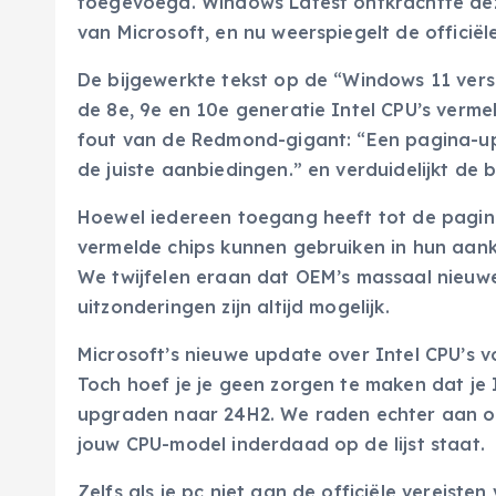
toegevoegd. Windows Latest ontkrachtte de
van Microsoft, en nu weerspiegelt de officiël
De bijgewerkte tekst op de “Windows 11 vers
de 8e, 9e en 10e generatie Intel CPU’s verme
fout van de Redmond-gigant: “Een pagina-upd
de juiste aanbiedingen.” en verduidelijkt de
Hoewel iedereen toegang heeft tot de pagina
vermelde chips kunnen gebruiken in hun aan
We twijfelen eraan dat OEM’s massaal nieuwe
uitzonderingen zijn altijd mogelijk.
Microsoft’s nieuwe update over Intel CPU’s 
Toch hoef je je geen zorgen te maken dat je
upgraden naar 24H2. We raden echter aan om 
jouw CPU-model inderdaad op de lijst staat.
Zelfs als je pc niet aan de officiële vereiste