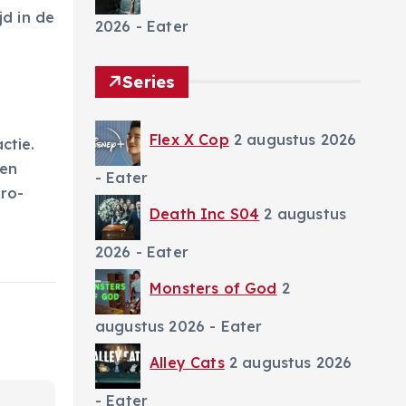
d in de
2026
- Eater
Series
Flex X Cop
2 augustus 2026
ctie.
een
- Eater
ro-
Death Inc S04
2 augustus
2026
- Eater
Monsters of God
2
augustus 2026
- Eater
Alley Cats
2 augustus 2026
- Eater