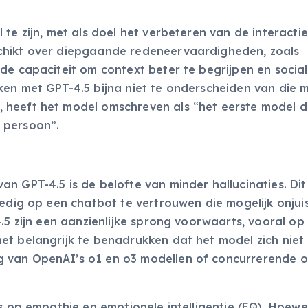
te zijn, met als doel het verbeteren van de interacti
chikt over diepgaande redeneervaardigheden, zoals
de capaciteit om context beter te begrijpen en socia
ken met GPT-4.5 bijna niet te onderscheiden van die 
 heeft het model omschreven als “het eerste model d
 persoon”.
n GPT-4.5 is de belofte van minder hallucinaties. Dit 
ledig op een chatbot te vertrouwen die mogelijk onjui
.5 zijn een aanzienlijke sprong voorwaarts, vooral op
et belangrijk te benadrukken dat het model zich niet
 van OpenAI’s o1 en o3 modellen of concurrerende o
s op empathie en emotionele intelligentie (EQ). Hoewe