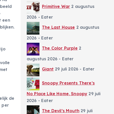
Primitive War
2 augustus
rbeeld
o
2026
- Eater
t een
lijken.
The Last House
2 augustus
2026
- Eater
The Color Purple
2
ijo
augustus 2026
- Eater
volle
Giant
29 juli 2026
- Eater
 met
Snoopy Presents There’s
No Place Like Home, Snoopy
29 juli
lijk de
2026
- Eater
0 per
The Devil’s Mouth
29 juli