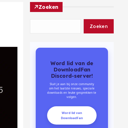
Zoeken
Zoeken
Word lid van de
DownloadFan
Discord-server!
Sluit je aan bij onze community
om het laatste nieuws, speciale
downloads en leuke gesprekken te
volgen.
Word lid van
DownloadFan