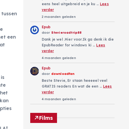
eens heel uitgebreid en je ku …
Lees
verder
e tussen
2 maanden geleden
Epub
le
door
Stevieroadtrip88
met een
Dank je wel .Hier voor.Ik ga denk ik die
at
EpubReader for windows ki …
Lees
verder
4 maanden geleden
Epub
door
downloadfan
is
Beste Stevie, Er staan heeeeel veel
ste
GRATIS readers En wat de een …
Lees
 het
verder
4 maanden geleden
 kan
pties
Films
l AI