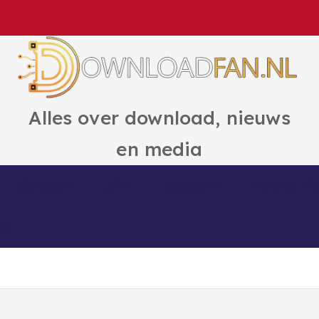
Alles over download, nieuws
en media
Games
Ai
Boeken
Hulp en Ti
ct