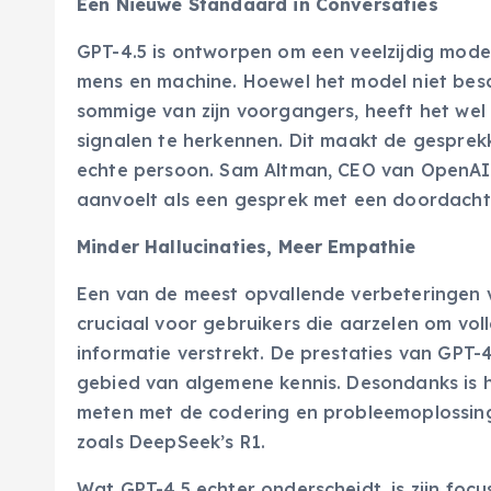
Een Nieuwe Standaard in Conversaties
GPT-4.5 is ontworpen om een veelzijdig model 
mens en machine. Hoewel het model niet bes
sommige van zijn voorgangers, heeft het wel 
signalen te herkennen. Dit maakt de gesprek
echte persoon. Sam Altman, CEO van OpenAI,
aanvoelt als een gesprek met een doordacht
Minder Hallucinaties, Meer Empathie
Een van de meest opvallende verbeteringen va
cruciaal voor gebruikers die aarzelen om vol
informatie verstrekt. De prestaties van GPT-4
gebied van algemene kennis. Desondanks is h
meten met de codering en probleemoplossing
zoals DeepSeek’s R1.
Wat GPT-4.5 echter onderscheidt, is zijn focu