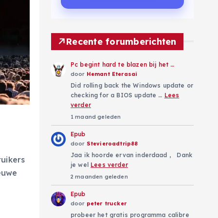
Recente forumberichten
Pc begint hard te blazen bij het …
door
Hemant Eterasai
Did rolling back the Windows update or
checking for a BIOS update …
Lees
verder
1 maand geleden
Epub
door
Stevieroadtrip88
Jaa ik hoorde ervan inderdaad , Dank
uikers
je wel
Lees verder
ieuwe
2 maanden geleden
Epub
door
peter trucker
probeer het gratis programma calibre