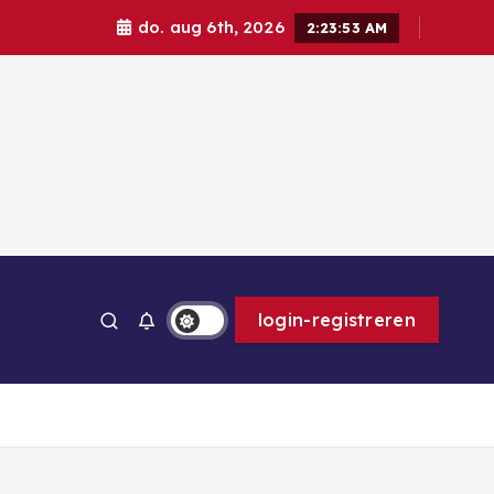
do. aug 6th, 2026
2:23:54 AM
ps
login-registreren