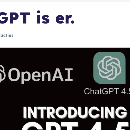
PT is er.
acties