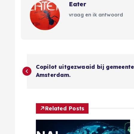
Eater
vraag en ik antwoord
B
Copilot uitgezwaaid bij gemeent
e
Amsterdam.
r
i
Related Posts
c