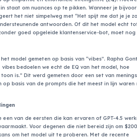
 in staat om nuances op te pikken. Wanneer je bijvoo
geert het niet simpelweg met “Het spijt me dat je je z
ondersteunende antwoorden. Of dit het model echt to
zonder goed opgeleide klantenservice-bot, moet nog b
n het model gemeten op basis van “vibes”. Rapha Gont
et vibes bedoelen we echt de EQ van het model, hoe
oon is.” Dit werd gemeten door een set van menings
n op basis van de prompts die het meest in lijn waren
lingen
e een van de eersten die kan ervaren of GPT-4.5 werke
waarmaakt. Voor degenen die niet bereid zijn om $20
kans om het model uit te proberen. Met de recente