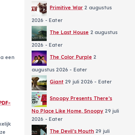
Primitive War
2 augustus
2026
- Eater
The Last House
2 augustus
2026
- Eater
The Color Purple
2
na een
augustus 2026
- Eater
Giant
29 juli 2026
- Eater
Snoopy Presents There’s
PDF-
No Place Like Home, Snoopy
29 juli
2026
- Eater
elijk
The Devil’s Mouth
29 juli
eze