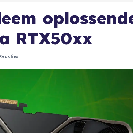
leem oplossend
ia RTX50xx
Reacties