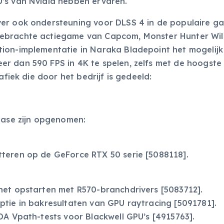
’s van Nvidia hebben ervaren.
ver ook ondersteuning voor DLSS 4 in de populaire g
gebrachte actiegame van Capcom, Monster Hunter Wil
tion-implementatie in Naraka Bladepoint het mogelij
r dan 590 FPS in 4K te spelen, zelfs met de hoogste
afiek die door het bedrijf is gedeeld:
ease zijn opgenomen:
teren op de GeForce RTX 50 serie [5088118].
het opstarten met R570-branchdrivers [5083712].
ptie in bakresultaten van GPU raytracing [5091781].
DA Vpath-tests voor Blackwell GPU’s [4915763].