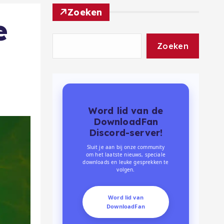
Zoeken
e
Zoeken
Word lid van de
DownloadFan
Discord-server!
Sluit je aan bij onze community
om het laatste nieuws, speciale
downloads en leuke gesprekken te
volgen.
Word lid van
DownloadFan