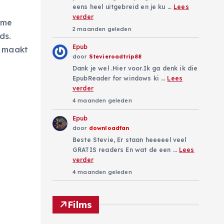
eens heel uitgebreid en je ku …
Lees
verder
ame
2 maanden geleden
ds.
Epub
k maakt
door
Stevieroadtrip88
Dank je wel .Hier voor.Ik ga denk ik die
EpubReader for windows ki …
Lees
verder
4 maanden geleden
Epub
door
downloadfan
Beste Stevie, Er staan heeeeel veel
GRATIS readers En wat de een …
Lees
verder
4 maanden geleden
Films