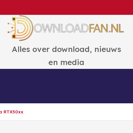
Alles over download, nieuws
en media
Games
Ai
Boeken
Hulp en Ti
ct
ia RTX50xx