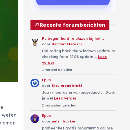
Recente forumberichten
Pc begint hard te blazen bij het …
door
Hemant Eterasai
Did rolling back the Windows update or
checking for a BIOS update …
Lees
verder
1 maand geleden
Epub
door
Stevieroadtrip88
Jaa ik hoorde ervan inderdaad , Dank
je wel
Lees verder
2 maanden geleden
he
t weten
Epub
door
peter trucker
blemen
probeer het gratis programma calibre