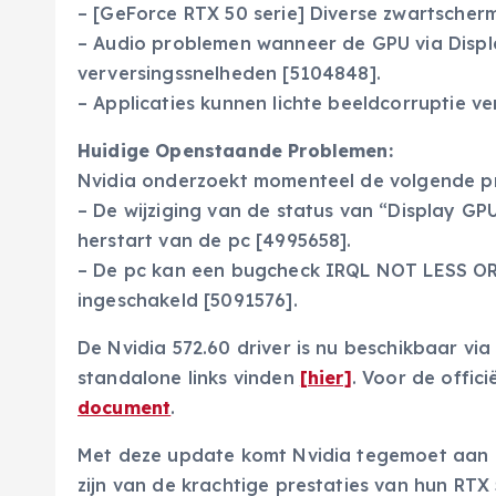
– [GeForce RTX 50 serie] Diverse zwartsche
– Audio problemen wanneer de GPU via Displa
verversingssnelheden [5104848].
– Applicaties kunnen lichte beeldcorruptie v
Huidige Openstaande Problemen:
Nvidia onderzoekt momenteel de volgende p
– De wijziging van de status van “Display GPU
herstart van de pc [4995658].
– De pc kan een bugcheck IRQL NOT LESS OR
ingeschakeld [5091576].
De Nvidia 572.60 driver is nu beschikbaar vi
standalone links vinden
[hier]
. Voor de offi
document
.
Met deze update komt Nvidia tegemoet aan d
zijn van de krachtige prestaties van hun RTX