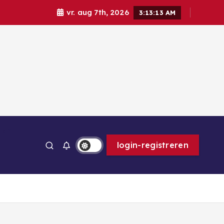
vr. aug 7th, 2026
3:13:14 AM
ps
login-registreren