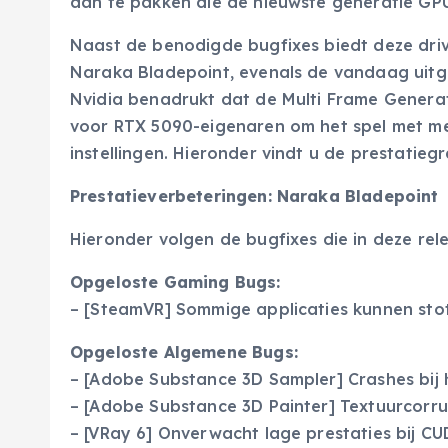
aan te pakken die de nieuwste generatie GPU
Naast de benodigde bugfixes biedt deze dri
Naraka Bladepoint, evenals de vandaag uit
Nvidia benadrukt dat de Multi Frame Genera
voor RTX 5090-eigenaren om het spel met mee
instellingen. Hieronder vindt u de prestatiegr
Prestatieverbeteringen: Naraka Bladepoint
Hieronder volgen de bugfixes die in deze rel
Opgeloste Gaming Bugs:
– [SteamVR] Sommige applicaties kunnen stot
Opgeloste Algemene Bugs:
– [Adobe Substance 3D Sampler] Crashes bij 
– [Adobe Substance 3D Painter] Textuurcorru
– [VRay 6] Onverwacht lage prestaties bij CU