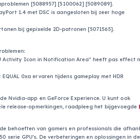
rmproblemen [5088957] [5100062] [5089089].
yPort 1.4 met DSC is aangesloten bij zeer hoge
ertonen bij gepixelde 2D-patronen [5071565].
roblemen:
 Activity Icon in Notification Area” heeft pas effect 
 EQUAL 0xa ervaren tijdens gameplay met HDR
a de Nvidia-app en GeForce Experience. U kunt ook
ciële release-opmerkingen, raadpleeg het bijgevoegde
e behoeften van gamers en professionals die afhank
 50 serie GPU’s. De verbeteringen en oplossingen in d