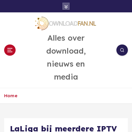
G
a
n
a
a
Alles over
r
d
download,
e
i
nieuws en
n
h
media
o
u
d
Home
LaLiga bij meerdere IPTV