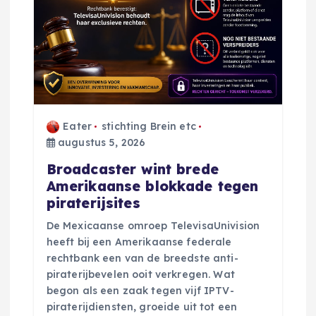
v
i
g
a
Eater
stichting Brein etc
augustus 5, 2026
t
Broadcaster wint brede
Amerikaanse blokkade tegen
i
piraterijsites
De Mexicaanse omroep TelevisaUnivision
e
heeft bij een Amerikaanse federale
rechtbank een van de breedste anti-
piraterijbevelen ooit verkregen. Wat
begon als een zaak tegen vijf IPTV-
piraterijdiensten, groeide uit tot een