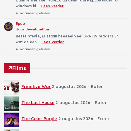
Dank je wel .Hier voor.Ik ga denk ik die EpubReader for
windows ki …
Lees verder
4 maanden geleden
Epub
door
downloadfan
Beste Stevie, Er staan heeeeel veel GRATIS readers En
wat de een …
Lees verder
4 maanden geleden
Films
Primitive War
2 augustus 2026
- Eater
The Last House
2 augustus 2026
- Eater
The Color Purple
2 augustus 2026
- Eater