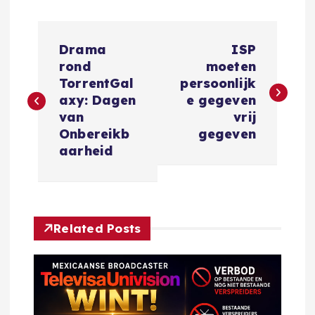
B
Drama
ISP
e
rond
moeten
TorrentGal
persoonlijk
r
axy: Dagen
e gegeven
van
vrij
i
Onbereikb
gegeven
aarheid
c
h
Related Posts
t
n
a