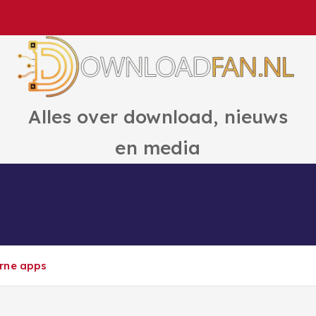
Alles over download, nieuws
en media
Games
Ai
Boeken
Hulp en Ti
ct
erne apps