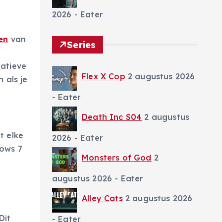
2026
- Eater
en
van
Series
gatieve
Flex X Cop
2 augustus 2026
 als je
- Eater
Death Inc S04
2 augustus
t elke
2026
- Eater
dows 7
Monsters of God
2
augustus 2026
- Eater
Alley Cats
2 augustus 2026
Dit
- Eater