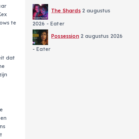
aar
The Shards
2 augustus
Kex
dows te
2026
- Eater
Possession
2 augustus 2026
- Eater
it dat
ne
ijn
e
 en
ns
t