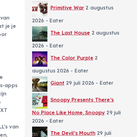
Primitive War
2 augustus
 van
2026
- Eater
 je je
The Last House
2 augustus
oor
2026
- Eater
The Color Purple
2
augustus 2026
- Eater
de
Giant
29 juli 2026
- Eater
ws-apps
ijn
Snoopy Presents There’s
n
EXT
No Place Like Home, Snoopy
29 juli
2026
- Eater
L’s van
The Devil’s Mouth
29 juli
en.