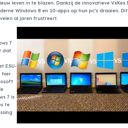
euw leven in te blazen. Dankzij de innovatieve VxKex
erne Windows 8 en 10-apps op hun pc’s draaien. Dit
elen al jaren frustreert.
ows 7
t dat
et ESU-
 hier
rosoft
de
s 7 is
s te
ssing