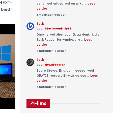
 NEXT-
eens heel uitgebreid en je ku …
Lees
verder
 biedt
2 maanden geleden
Epub
door
Stevieroadtrip88
Dank je wel .Hier voor.Ik ga denk ik die
EpubReader for windows ki …
Lees
verder
4 maanden geleden
Epub
door
downloadfan
Beste Stevie, Er staan heeeeel veel
GRATIS readers En wat de een …
Lees
verder
4 maanden geleden
Films