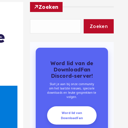
Zoeken
Zoeken
e
Word lid van de
DownloadFan
Discord-server!
Sluit je aan bij onze community
om het laatste nieuws, speciale
downloads en leuke gesprekken te
volgen.
Word lid van
DownloadFan