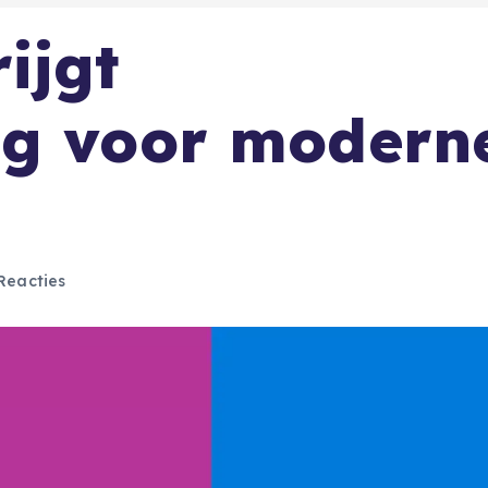
ijgt
ng voor modern
Reacties