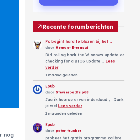
Recente forumberichten
Pc begint hard te blazen bij het …
door
Hemant Eterasai
Did rolling back the Windows update or
checking for a BIOS update …
Lees
verder
1 maand geleden
Epub
door
Stevieroadtrip88
Jaa ik hoorde ervan inderdaad , Dank
je wel
Lees verder
2 maanden geleden
Epub
door
peter trucker
er nog
probeer het gratis programma calibre