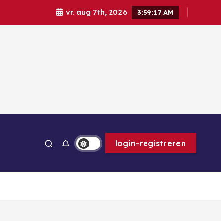
vr. aug 7th, 2026
3:59:18 AM
ps
login-registreren