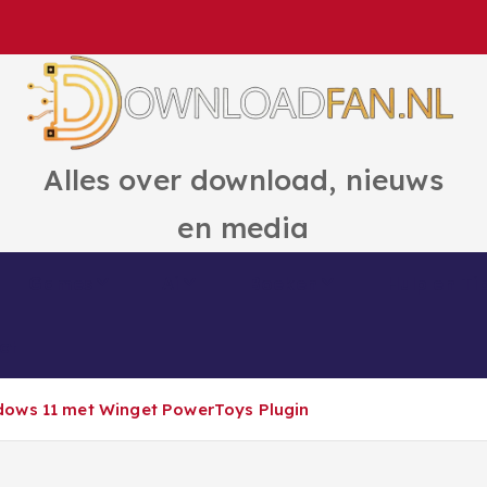
Alles over download, nieuws
en media
Games
Ai
Boeken
Hulp en Ti
ct
dows 11 met Winget PowerToys Plugin