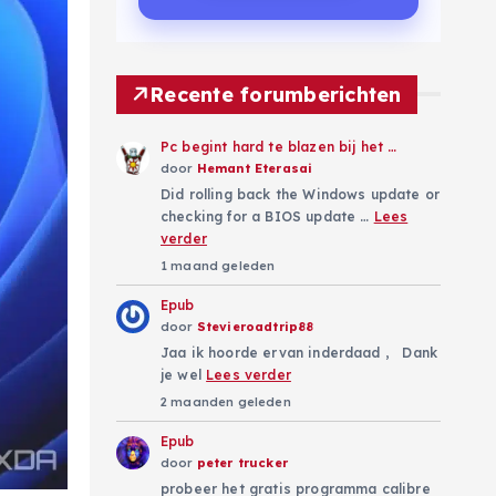
Recente forumberichten
Pc begint hard te blazen bij het …
door
Hemant Eterasai
Did rolling back the Windows update or
checking for a BIOS update …
Lees
verder
1 maand geleden
Epub
door
Stevieroadtrip88
Jaa ik hoorde ervan inderdaad , Dank
je wel
Lees verder
2 maanden geleden
Epub
door
peter trucker
probeer het gratis programma calibre