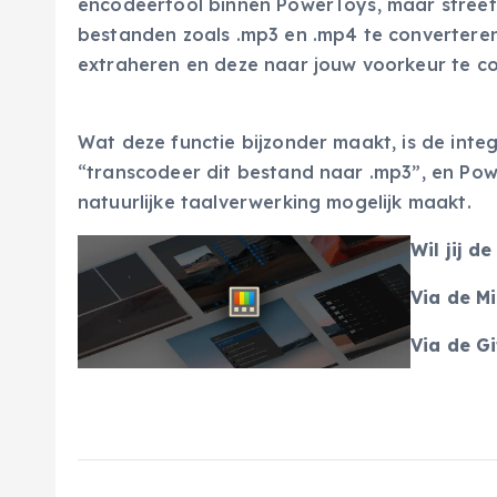
encodeertool binnen PowerToys, maar streef
bestanden zoals .mp3 en .mp4 te converteren
extraheren en deze naar jouw voorkeur te co
Wat deze functie bijzonder maakt, is de integ
“transcodeer dit bestand naar .mp3”, en Pow
natuurlijke taalverwerking mogelijk maakt.
Wil jij 
Via de M
Via de G