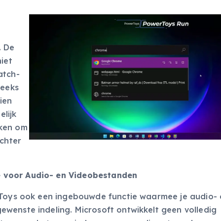
. De
iet
atch-
reeks
ien
lijk
iken om
echter
 voor Audio- en Videobestanden
rToys ook een ingebouwde functie waarmee je audio- 
wenste indeling. Microsoft ontwikkelt geen volledig