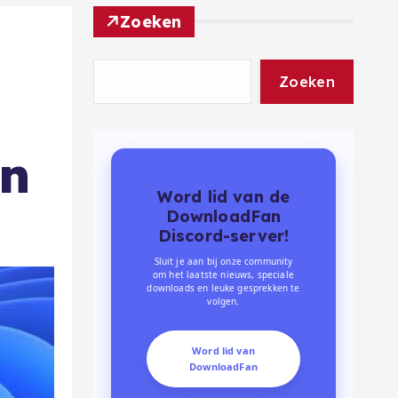
Zoeken
Zoeken
in
Word lid van de
DownloadFan
Discord-server!
Sluit je aan bij onze community
om het laatste nieuws, speciale
downloads en leuke gesprekken te
volgen.
Word lid van
DownloadFan