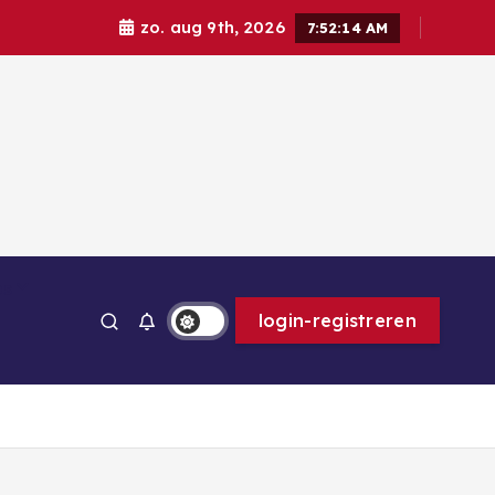
zo. aug 9th, 2026
7:52:15 AM
ps
login-registreren