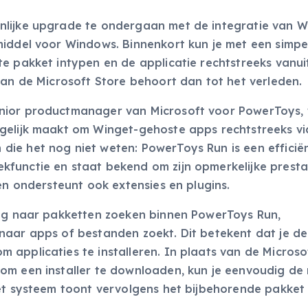
nlijke upgrade te ondergaan met de integratie van W
middel voor Windows. Binnenkort kun je met een simpe
e pakket intypen en de applicatie rechtstreeks vanui
aan de Microsoft Store behoort dan tot het verleden.
enior productmanager van Microsoft voor PowerToys,
gelijk maakt om Winget-gehoste apps rechtstreeks vi
ie het nog niet weten: PowerToys Run is een efficië
functie en staat bekend om zijn opmerkelijke prestat
en ondersteunt ook extensies en plugins.
dig naar pakketten zoeken binnen PowerToys Run,
naar apps of bestanden zoekt. Dit betekent dat je de
applicaties te installeren. In plaats van de Microso
 om een installer te downloaden, kun je eenvoudig d
Het systeem toont vervolgens het bijbehorende pakket