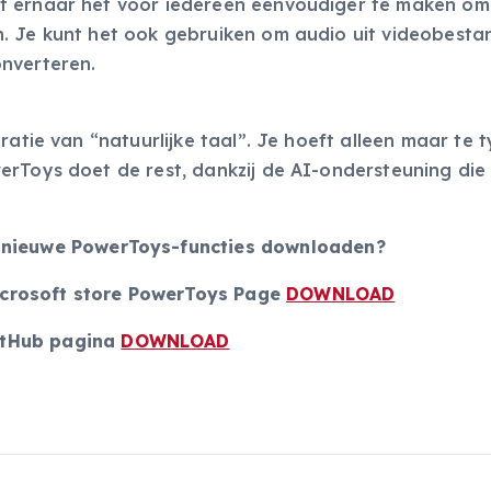
t ernaar het voor iedereen eenvoudiger te maken om
. Je kunt het ook gebruiken om audio uit videobesta
nverteren.
ratie van “natuurlijke taal”. Je hoeft alleen maar te 
erToys doet de rest, dankzij de AI-ondersteuning die
de nieuwe PowerToys-functies downloaden?
icrosoft store PowerToys Page
DOWNLOAD
itHub pagina
DOWNLOAD