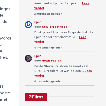
eens heel uitgebreid en je ku …
Lees
verder
inget
2 maanden geleden
le
t de
Epub
door
Stevieroadtrip88
Dank je wel .Hier voor.Ik ga denk ik die
EpubReader for windows ki …
Lees
 wordt
verder
a
4 maanden geleden
nt
Epub
ies.
door
downloadfan
Beste Stevie, Er staan heeeeel veel
GRATIS readers En wat de een …
Lees
verder
4 maanden geleden
ft
e naam
Films
 met