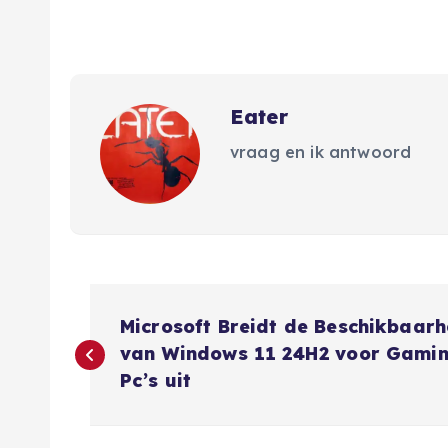
Eater
vraag en ik antwoord
B
Microsoft Breidt de Beschikbaarh
e
van Windows 11 24H2 voor Gami
Pc’s uit
r