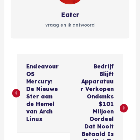
Eater
vraag en ik antwoord
B
Endeavour
Bedrijf
e
OS
Blijft
Mercury:
Apparatuu
r
De Nieuwe
r Verkopen
Ster aan
Ondanks
i
de Hemel
$101
van Arch
Miljoen
c
Linux
Oordeel
Dat Nooit
h
Betaald Is