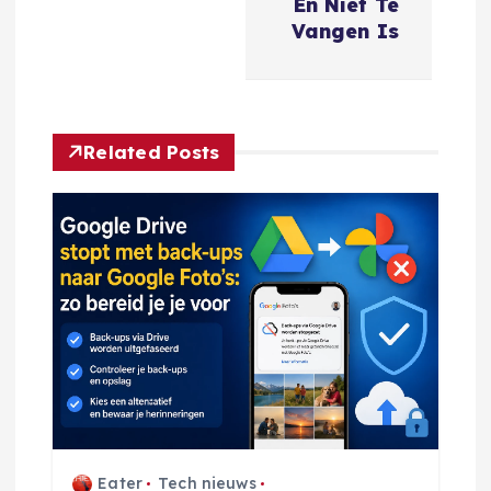
En Niet Te
t
Vangen Is
n
a
Related Posts
v
i
g
a
t
i
Eater
Tech nieuws