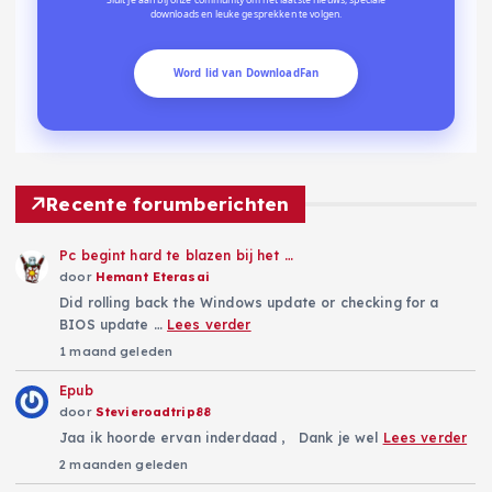
downloads en leuke gesprekken te volgen.
Word lid van DownloadFan
Recente forumberichten
Pc begint hard te blazen bij het …
door
Hemant Eterasai
Did rolling back the Windows update or checking for a
BIOS update …
Lees verder
1 maand geleden
Epub
door
Stevieroadtrip88
Jaa ik hoorde ervan inderdaad , Dank je wel
Lees verder
2 maanden geleden