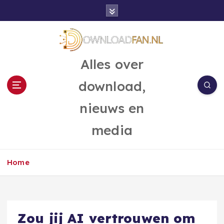
G
a
n
a
a
Alles over
r
d
download,
e
i
nieuws en
n
h
media
o
u
d
Home
Zou jij AI vertrouwen om