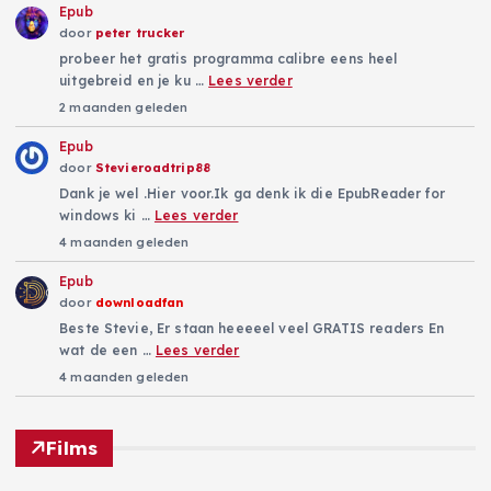
Epub
door
peter trucker
probeer het gratis programma calibre eens heel
uitgebreid en je ku …
Lees verder
2 maanden geleden
Epub
door
Stevieroadtrip88
Dank je wel .Hier voor.Ik ga denk ik die EpubReader for
windows ki …
Lees verder
4 maanden geleden
Epub
door
downloadfan
Beste Stevie, Er staan heeeeel veel GRATIS readers En
wat de een …
Lees verder
4 maanden geleden
Films