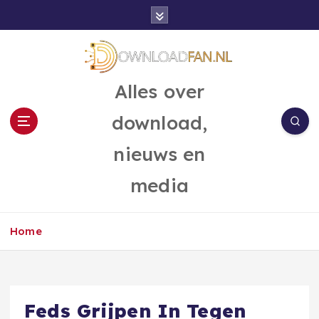
G
a
n
a
a
Alles over
r
d
download,
e
i
nieuws en
n
h
media
o
u
d
Home
Feds Grijpen In Tegen