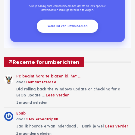
Sluit je aan bij onze community om het laatste nieuws, speciale
downloads en leuke gesprekken te volgen.
Word lid van DownloadFan
Recente forumberichten
Pc begint hard te blazen bij het …
door
Hemant Eterasai
Did rolling back the Windows update or checking for a
BIOS update …
Lees verder
1 maand geleden
Epub
door
Stevieroadtrip88
Jaa ik hoorde ervan inderdaad , Dank je wel
Lees verder
2 maanden geleden