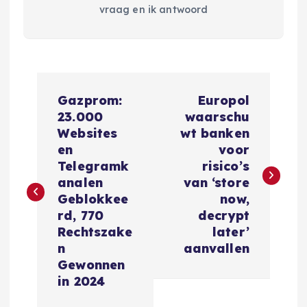
vraag en ik antwoord
B
Gazprom:
Europol
e
23.000
waarschu
Websites
wt banken
r
en
voor
Telegramk
risico’s
i
analen
van ‘store
Geblokkee
now,
c
rd, 770
decrypt
Rechtszake
later’
h
n
aanvallen
Gewonnen
t
in 2024