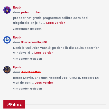
Epub
door
peter trucker
probeer het gratis programma calibre eens heel
uitgebreid en je ku …
Lees verder
2 maanden geleden
Epub
door
Stevieroadtrip88
Dank je wel .Hier voor.Ik ga denk ik die EpubReader for
windows ki …
Lees verder
4 maanden geleden
Epub
door
downloadfan
Beste Stevie, Er staan heeeeel veel GRATIS readers En
wat de een …
Lees verder
4 maanden geleden
Films