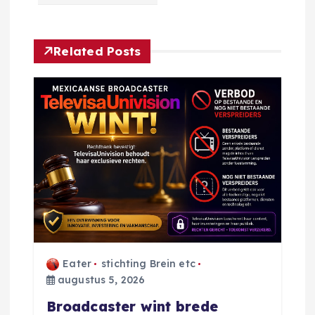
n
a
Related Posts
v
i
g
a
t
i
Eater
stichting Brein etc
augustus 5, 2026
e
Broadcaster wint brede