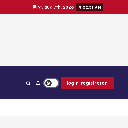
vr. aug 7th, 2026
9:02:33 AM
ps
login-registreren