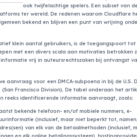
ook twijfelachtige spelers. Een subset van d
latforms ter wereld. De redenen waarom Cloudflare h
lgemeen bekend en blijven een punt van wrijving ond
atief klein aantal gebruikers, is de toegangspoort tot
epen met een divers scala aan motivaties betrokken zi
informatie vrij in auteursrechtszaken bij ontvangst v
we aanvraag voor een DMCA-subpoena in bij de U.S. Di
a (San Francisco Division). De tabel onderaan het artik
reeks identificerende informatie aanvraagt, zoals:
laatst bekende telefoon- en/of mobiele nummers, e-
urinformatie (inclusief, maar niet beperkt tot, namen
dres(sen) van elk van de betaalmethoden (inclusief, 
ingen en elk online betalingssysteem), hostingprovider