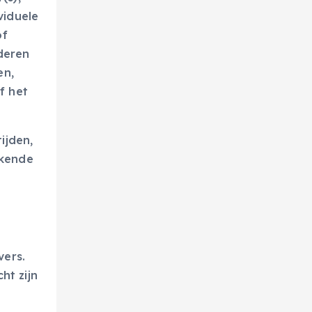
viduele
of
deren
en,
f het
ijden,
akende
vers.
ht zijn