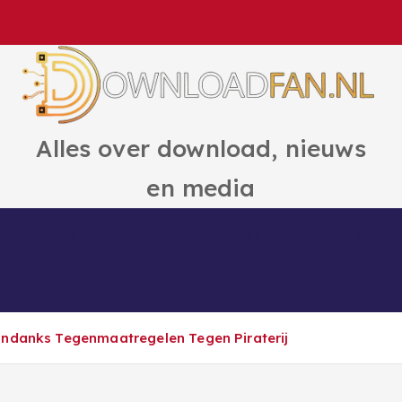
Alles over download, nieuws
en media
Games
Ai
Boeken
Hulp en Ti
ct
Ondanks Tegenmaatregelen Tegen Piraterij