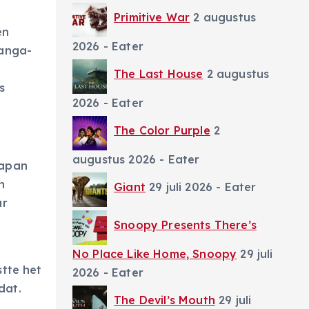
Primitive War
2 augustus
en
2026
- Eater
manga-
The Last House
2 augustus
s
2026
- Eater
The Color Purple
2
augustus 2026
- Eater
Japan
n
Giant
29 juli 2026
- Eater
ar
Snoopy Presents There’s
t
No Place Like Home, Snoopy
29 juli
stte het
2026
- Eater
dat.
The Devil’s Mouth
29 juli