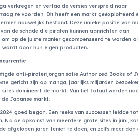
a verkregen en vertaalde versies verspreid naar
raag te voorzien. Dit heeft een markt geëxploiteerd 
 termen nauwelijks bestond. Deze unieke positie van 
n van de schade die piraten kunnen aanrichten aan
d om op de juiste manier gecompenseerd te worden al
d wordt door hun eigen producten.
ncurrentie
igde anti-piraterijorganisatie Authorized Books of 
ste gericht zijn op manga, jaarlijks miljarden bezoeke
e sites domineert de markt. Van het totaal werden na
p de Japanse markt.
2024 goed begon. Een reeks van successen leidde to
. Na de opkomst van meerdere grote sites in juni, ko
 afgelopen jaren teniet te doen, en zelfs meer dan 