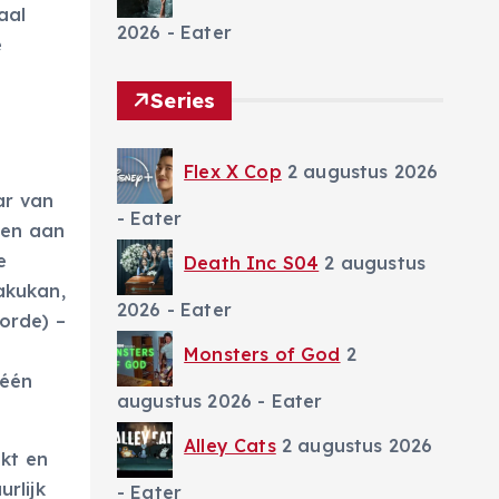
aal
2026
- Eater
e
Series
Flex X Cop
2 augustus 2026
ar van
- Eater
den aan
e
Death Inc S04
2 augustus
akukan,
2026
- Eater
orde) –
,
Monsters of God
2
 één
augustus 2026
- Eater
Alley Cats
2 augustus 2026
ikt en
rlijk
- Eater