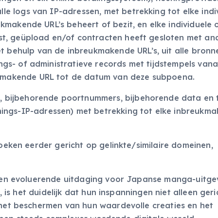
lle logs van IP-adressen, met betrekking tot elke indi
eukmakende URL’s beheert of bezit, en elke individuele 
host, geüpload en/of contracten heeft gesloten met an
 behulp van de inbreukmakende URL’s, uit alle bronn
ings- of administratieve records met tijdstempels vana
ukmakende URL tot de datum van deze subpoena.
n, bijbehorende poortnummers, bijbehorende data en t
ngs-IP-adressen) met betrekking tot elke inbreukm
zoeken eerder gericht op gelinkte/similaire domeinen,
de en evoluerende uitdaging voor Japanse manga-uitge
, is het duidelijk dat hun inspanningen niet alleen geric
p het beschermen van hun waardevolle creaties en het