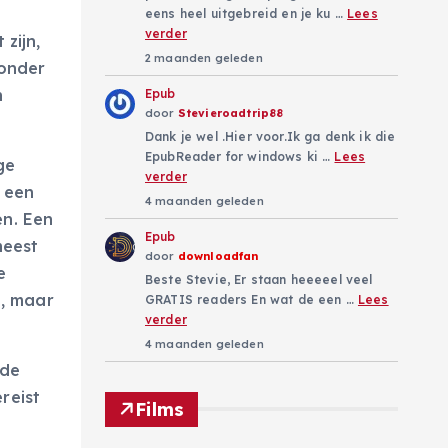
eens heel uitgebreid en je ku …
Lees
verder
zijn,
2 maanden geleden
 onder
n
Epub
door
Stevieroadtrip88
Dank je wel .Hier voor.Ik ga denk ik die
EpubReader for windows ki …
Lees
ge
verder
r een
4 maanden geleden
en. Een
Epub
meest
door
downloadfan
e
Beste Stevie, Er staan heeeeel veel
, maar
GRATIS readers En wat de een …
Lees
verder
4 maanden geleden
 de
ereist
Films