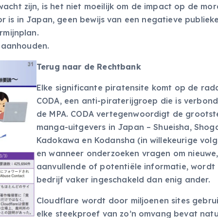
acht zijn, is het niet moeilijk om de impact op de mor
ctor is in Japan, geen bewijs van een negatieve publiek
rmijnplan.
es aanhouden.
Terug naar de Rechtbank
Elke significante piratensite komt op de rad
CODA, een anti-piraterijgroep die is verbon
de MPA. CODA vertegenwoordigt de grootst
manga-uitgevers in Japan – Shueisha, Shog
Kadokawa en Kodansha (in willekeurige volg
en wanneer onderzoeken vragen om nieuwe
aanvullende of potentiële informatie, wordt
bedrijf vaker ingeschakeld dan enig ander.
Cloudflare wordt door miljoenen sites gebru
elke steekproef van zo’n omvang bevat natuu