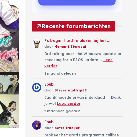
Recente forumberichten
Pc begint hard te blazen bij het …
door
Hemant Eterasai
Did rolling back the Windows update or
checking for a BIOS update …
Lees
verder
1 maand geleden
Epub
door
Stevieroadtrip88
Jaa ik hoorde ervan inderdaad , Dank
je wel
Lees verder
2 maanden geleden
Epub
door
peter trucker
probeer het gratis programma calibre