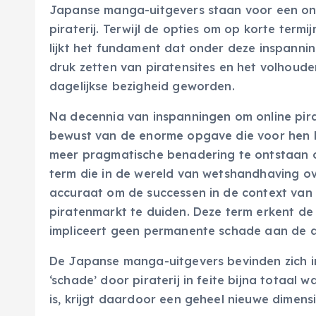
Japanse manga-uitgevers staan voor een on
piraterij. Terwijl de opties om op korte term
lijkt het fundament dat onder deze inspannin
druk zetten van piratensites en het volhoud
dagelijkse bezigheid geworden.
Na decennia van inspanningen om online pirat
bewust van de enorme opgave die voor hen lig
meer pragmatische benadering te ontstaan om
term die in de wereld van wetshandhaving over
accuraat om de successen in de context van
piratenmarkt te duiden. Deze term erkent d
impliceert geen permanente schade aan de a
De Japanse manga-uitgevers bevinden zich in
‘schade’ door piraterij in feite bijna totaal w
is, krijgt daardoor een geheel nieuwe dimensi