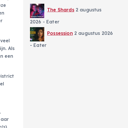
eze
The Shards
2 augustus
en
er
2026
- Eater
Possession
2 augustus 2026
 veel
- Eater
jn. Als
an een
strict
el
,
maar
(s),