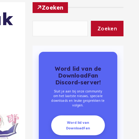
Zoeken
uk
Zoeken
Word lid van de
DownloadFan
Discord-server!
Sluit je aan bij onze community
om het laatste nieuws, speciale
downloads en leuke gesprekken te
volgen.
Word lid van
DownloadFan