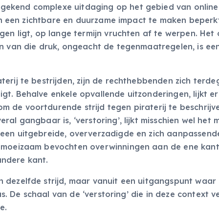
gekend complexe uitdaging op het gebied van online
ijn een zichtbare en duurzame impact te maken beperkt 
gen ligt, op lange termijn vruchten af te werpen. Het
en van die druk, ongeacht de tegenmaatregelen, is ee
erij te bestrijden, zijn de rechthebbenden zich terde
t. Behalve enkele opvallende uitzonderingen, lijkt e
 de voortdurende strijd tegen piraterij te beschrijv
al gangbaar is, ‘verstoring’, lijkt misschien wel het 
 een uitgebreide, oververzadigde en zich aanpassend
e moeizaam bevochten overwinningen aan de ene kant
ndere kant.
 dezelfde strijd, maar vanuit een uitgangspunt waar
as. De schaal van de ‘verstoring’ die in deze context v
e.