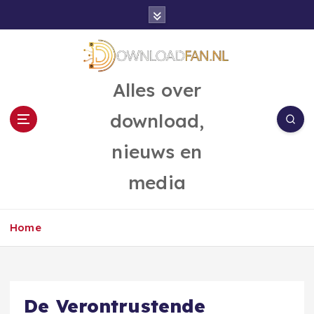
G
a
n
a
a
Alles over
r
d
download,
e
i
nieuws en
n
h
media
o
u
d
Home
De Verontrustende