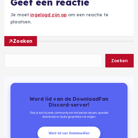
Geef een reactie
Je moet
ingelogd zijn op
om een reactie te
plaatsen.
Zoeken
Zoeken
Word lid van de DownloadFan
Discord-server!
Sluit je aan bij onze community om het laatste nieuws, speciale
downloads en leuke gesprekken te volgen.
Word lid van DownloadFan