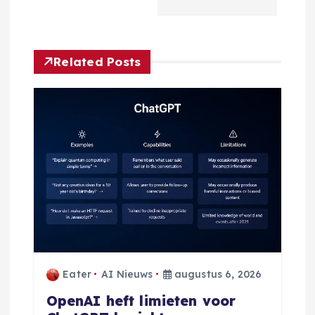
a
v
Related Posts
i
g
a
t
i
e
Eater
AI Nieuws
augustus 6, 2026
OpenAI heft limieten voor