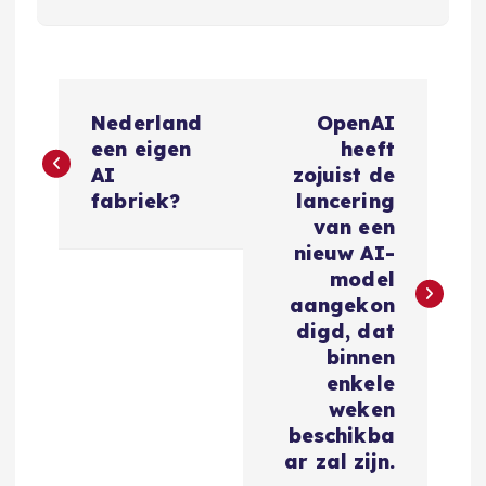
B
Nederland
OpenAI
e
een eigen
heeft
AI
zojuist de
r
fabriek?
lancering
van een
i
nieuw AI-
model
c
aangekon
digd, dat
h
binnen
enkele
t
weken
beschikba
n
ar zal zijn.