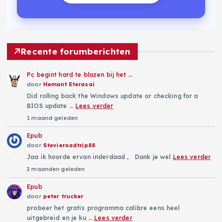
Recente forumberichten
Pc begint hard te blazen bij het …
door
Hemant Eterasai
Did rolling back the Windows update or checking for a
BIOS update …
Lees verder
1 maand geleden
Epub
door
Stevieroadtrip88
Jaa ik hoorde ervan inderdaad , Dank je wel
Lees verder
2 maanden geleden
Epub
door
peter trucker
probeer het gratis programma calibre eens heel
uitgebreid en je ku …
Lees verder