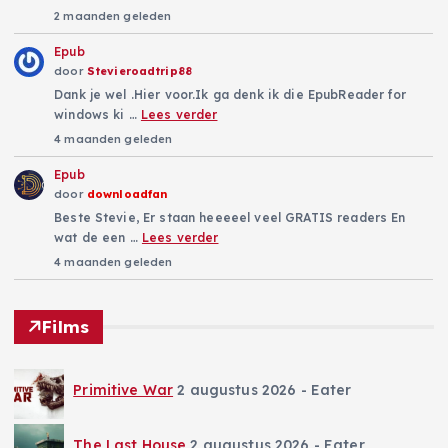
2 maanden geleden
Epub
door
Stevieroadtrip88
Dank je wel .Hier voor.Ik ga denk ik die EpubReader for
windows ki …
Lees verder
4 maanden geleden
Epub
door
downloadfan
Beste Stevie, Er staan heeeeel veel GRATIS readers En
wat de een …
Lees verder
4 maanden geleden
Films
Primitive War
2 augustus 2026
- Eater
The Last House
2 augustus 2026
- Eater