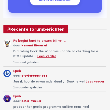
Recente forumberichten
Pc begint hard te blazen bij het …
door
Hemant Eterasai
Did rolling back the Windows update or checking for a
BIOS update …
Lees verder
1 maand geleden
Epub
door
Stevieroadtrip88
Jaa ik hoorde ervan inderdaad , Dank je wel
Lees verder
2 maanden geleden
Epub
door
peter trucker
probeer het gratis programma calibre eens heel