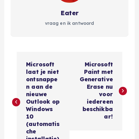
Eater
vraag en ik antwoord
B
Microsoft
Microsoft
e
laat je niet
Paint met
ontsnappe
Generative
r
n aan de
Erase nu
nieuwe
voor
i
Outlook op
iedereen
Windows
beschikba
c
10
ar!
(automatis
h
che
installatie)