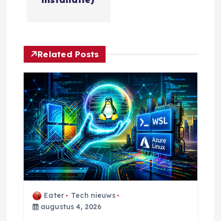
t
n
Related Posts
a
v
i
g
a
t
Eater
Tech nieuws
i
augustus 4, 2026