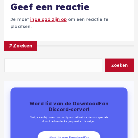
Geef een reactie
Je moet
ingelogd zijn op
om een reactie te
plaatsen.
Zoeken
Zoeken
Word lid van de DownloadFan
Discord-server!
Sluit je aan bij onze community om het laatste nieuws, speciale
downloads en leuke gesprekken te volgen.
Word lid van DownloadFan