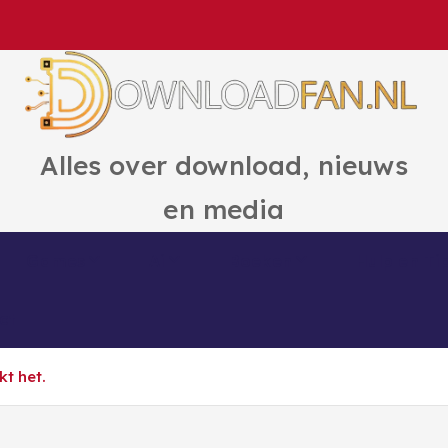
Alles over download, nieuws
en media
Games
Ai
Boeken
Hulp en Ti
ct
kt het.