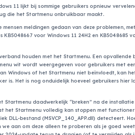
ows 11 lijkt bij sommige gebruikers opnieuw vervele
ug die het Startmenu onbruikbaar maakt.
de mensen meldingen gedaan van deze problemen, me
ates KB5048667 voor Windows 11 24H2 en KB5048685 v
 verband houden met het Startmenu. Een opvallende b
et menu wit wordt weergegeven voor gebruikers met ee
van Windows of het Startmenu niet beïnvloedt, kan he
ker is. Het is nog onduidelijk hoeveel gebruikers hier l
het Startmenu daadwerkelijk “breken” na de installatie
 het Startmenu volledig kan stoppen met functioner
fiek DLL-bestand (MSVCP_140_APP.dll) detecteert. Ho
n we aan om deze alleen te proberen als je goed weet
r 2024-update terug te draaien (of te vermijden als 