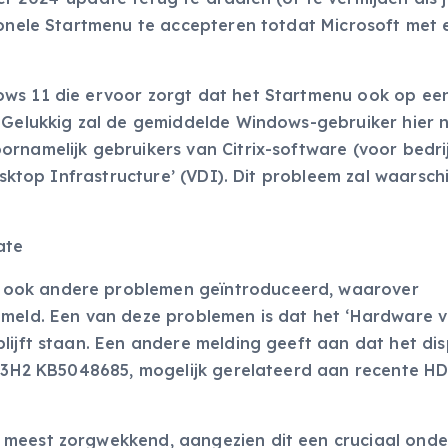
tionele Startmenu te accepteren totdat Microsoft met 
ows 11 die ervoor zorgt dat het Startmenu ook op ee
 Gelukkig zal de gemiddelde Windows-gebruiker hier n
rnamelijk gebruikers van Citrix-software (voor bedri
esktop Infrastructure’ (VDI). Dit probleem zal waarschij
ate
 ook andere problemen geïntroduceerd, waarover
meld. Een van deze problemen is dat het ‘Hardware ve
lijft staan. Een andere melding geeft aan dat het dis
1 23H2 KB5048685, mogelijk gerelateerd aan recente HD
 meest zorgwekkend, aangezien dit een cruciaal onde