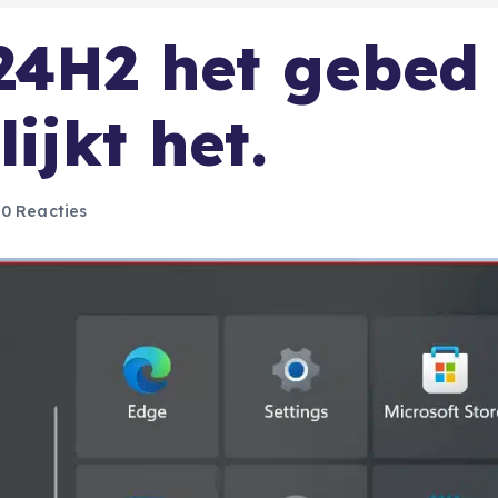
24H2 het gebed
ijkt het.
0 Reacties