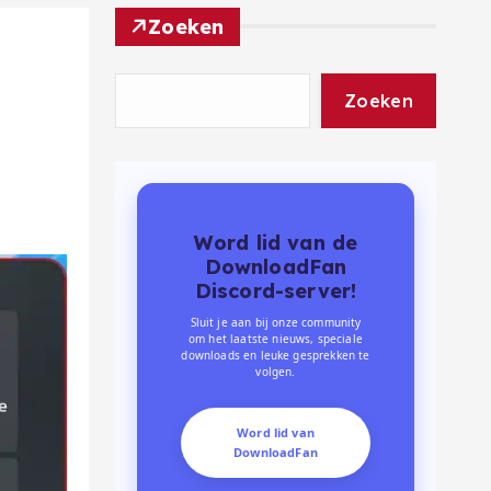
Zoeken
Zoeken
Word lid van de
DownloadFan
Discord-server!
Sluit je aan bij onze community
om het laatste nieuws, speciale
downloads en leuke gesprekken te
volgen.
Word lid van
DownloadFan