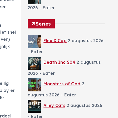
een
2026
- Eater
Series
n
iet snel
jven)
Flex X Cop
2 augustus 2026
nlijk
- Eater
Death Inc S04
2 augustus
2026
- Eater
ilig
Monsters of God
2
play er
augustus 2026
- Eater
R-
Alley Cats
2 augustus 2026
rdeel
- Eater