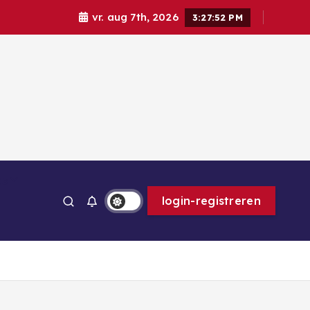
vr. aug 7th, 2026
3:27:54 PM
ps
login-registreren