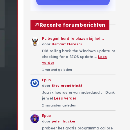
Recente forumberichten
Pc begint hard te blazen bij het …
door
Hemant Eterasai
Did rolling back the Windows update or
checking for a BIOS update …
Lees
verder
1 maand geleden
Epub
door
Stevieroadtrip88
Jaa ik hoorde ervan inderdaad , Dank
je wel
Lees verder
2 maanden geleden
Epub
door
peter trucker
probeer het gratis programma calibre