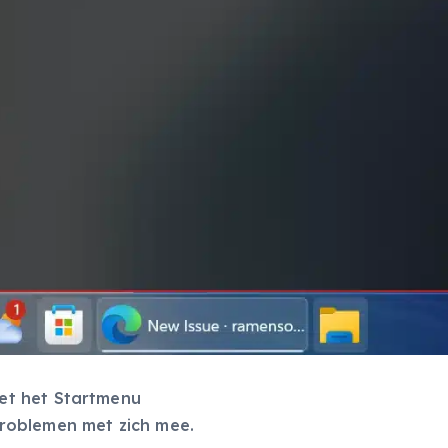
et het Startmenu
roblemen met zich mee.