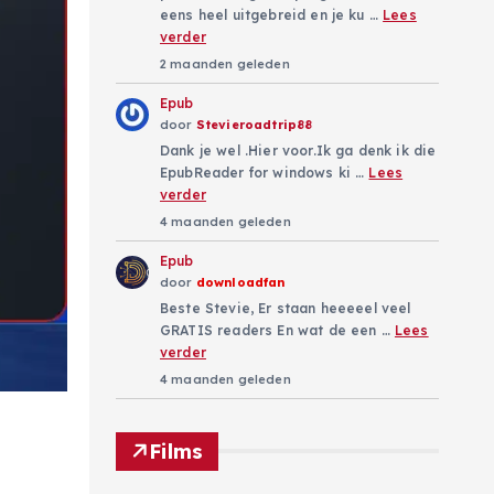
eens heel uitgebreid en je ku …
Lees
verder
2 maanden geleden
Epub
door
Stevieroadtrip88
Dank je wel .Hier voor.Ik ga denk ik die
EpubReader for windows ki …
Lees
verder
4 maanden geleden
Epub
door
downloadfan
Beste Stevie, Er staan heeeeel veel
GRATIS readers En wat de een …
Lees
verder
4 maanden geleden
Films