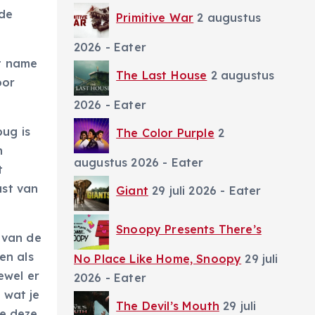
nde
Primitive War
2 augustus
2026
- Eater
t name
The Last House
2 augustus
oor
2026
- Eater
ug is
The Color Purple
2
n
augustus 2026
- Eater
t
ast van
Giant
29 juli 2026
- Eater
Snoopy Presents There’s
 van de
en als
No Place Like Home, Snoopy
29 juli
ewel er
2026
- Eater
 wat je
The Devil’s Mouth
29 juli
je deze