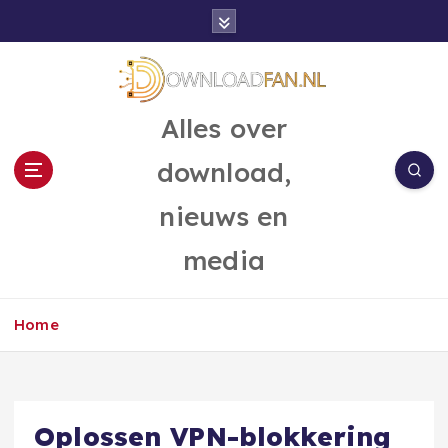
G
a
n
a
a
Alles over
r
d
download,
e
i
nieuws en
n
h
media
o
u
d
Home
Oplossen VPN-blokkering