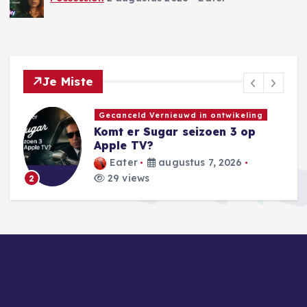
Je Miste
AI Nieuws
OpenAI heft limieten voor
ChatGPT-berichten op
Eater
augustus 6, 2026
40 views
3