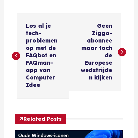
B
Los al je
Geen
e
tech-
Ziggo-
problemen
abonnee
r
op met de
maar toch
FAQbot en
de
i
FAQman-
Europese
app van
wedstrijde
c
Computer
n kijken
Idee
h
t
Related Posts
n