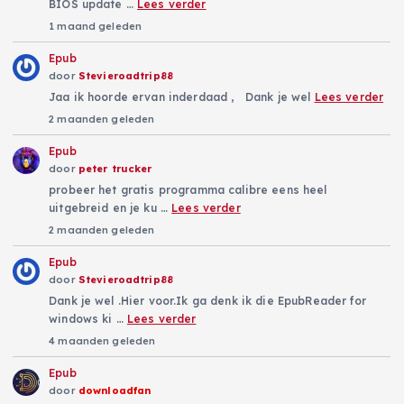
BIOS update …
Lees verder
1 maand geleden
Epub
door
Stevieroadtrip88
Jaa ik hoorde ervan inderdaad , Dank je wel
Lees verder
2 maanden geleden
Epub
door
peter trucker
probeer het gratis programma calibre eens heel
uitgebreid en je ku …
Lees verder
2 maanden geleden
Epub
door
Stevieroadtrip88
Dank je wel .Hier voor.Ik ga denk ik die EpubReader for
windows ki …
Lees verder
4 maanden geleden
Epub
door
downloadfan