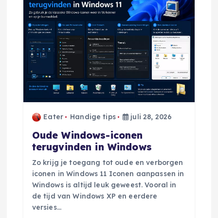
a
v
i
g
a
t
Eater
Handige tips
juli 28, 2026
Oude Windows-iconen
i
terugvinden in Windows
Zo krijg je toegang tot oude en verborgen
e
iconen in Windows 11 Iconen aanpassen in
Windows is altijd leuk geweest. Vooral in
de tijd van Windows XP en eerdere
versies…