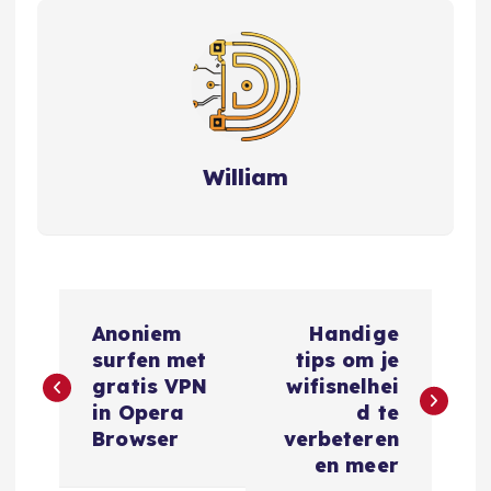
William
B
Anoniem
Handige
e
surfen met
tips om je
gratis VPN
wifisnelhei
r
in Opera
d te
Browser
verbeteren
i
en meer