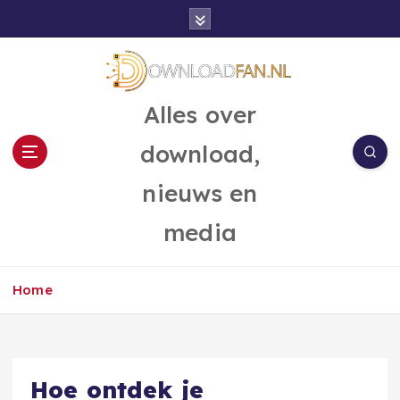
G
a
n
a
a
Alles over
r
d
download,
e
i
nieuws en
n
h
media
o
u
d
Home
Hoe ontdek je