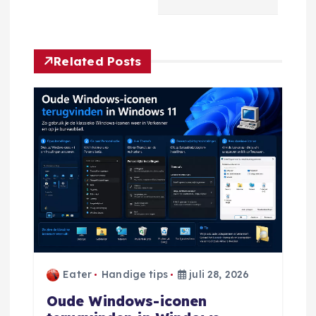
c
h
Related Posts
t
n
a
v
i
g
Eater
Handige tips
juli 28, 2026
a
Oude Windows-iconen