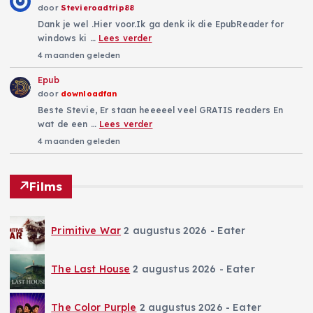
door
Stevieroadtrip88
Dank je wel .Hier voor.Ik ga denk ik die EpubReader for
windows ki …
Lees verder
4 maanden geleden
Epub
door
downloadfan
Beste Stevie, Er staan heeeeel veel GRATIS readers En
wat de een …
Lees verder
4 maanden geleden
Films
Primitive War
2 augustus 2026
- Eater
The Last House
2 augustus 2026
- Eater
The Color Purple
2 augustus 2026
- Eater