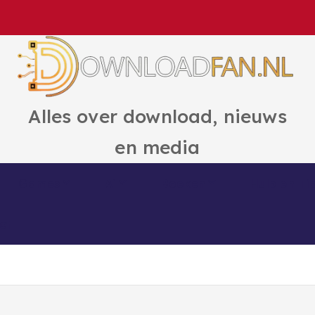
Alles over download, nieuws
en media
Games
Ai
Boeken
Hulp en Ti
ct