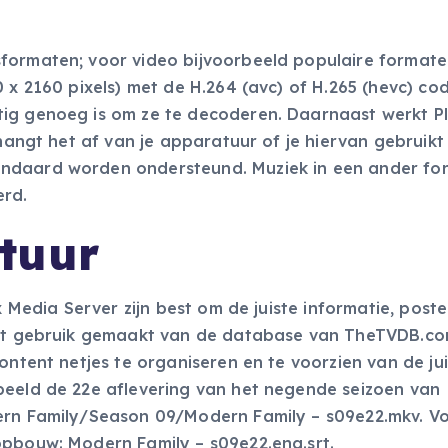
formaten; voor video bijvoorbeeld populaire formate
 x 2160 pixels) met de H.264 (avc) of H.265 (hevc) co
tig genoeg is om ze te decoderen. Daarnaast werkt P
 hangt het af van je apparatuur of je hiervan gebruikt
andaard worden ondersteund. Muziek in een ander fo
erd.
tuur
x Media Server zijn best om de juiste informatie, poste
ordt gebruik gemaakt van de database van TheTVDB.co
ontent netjes te organiseren en te voorzien van de ju
beeld de 22e aflevering van het negende seizoen van
ern Family/Season 09/Modern Family – s09e22.mkv. Vo
opbouw: Modern Family – s09e22.eng.srt.