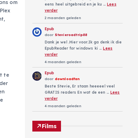
tions om
eens heel uitgebreid en je ku …
Lees
 Plex
verder
t,
2 maanden geleden
Epub
door
Stevieroadtrip88
Dank je wel .Hier voor.Ik ga denk ik die
EpubReader for windows ki …
Lees
verder
4 maanden geleden
Epub
t te
door
downloadfan
der
Beste Stevie, Er staan heeeeel veel
en
GRATIS readers En wat de een …
Lees
verder
je
4 maanden geleden
Films