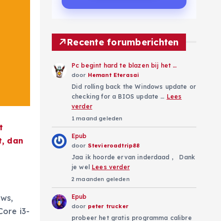
Recente forumberichten
Pc begint hard te blazen bij het …
door
Hemant Eterasai
Did rolling back the Windows update or
checking for a BIOS update …
Lees
verder
1 maand geleden
t
Epub
t, dan
door
Stevieroadtrip88
Jaa ik hoorde ervan inderdaad , Dank
je wel
Lees verder
2 maanden geleden
ows,
Epub
door
peter trucker
Core i3-
probeer het gratis programma calibre