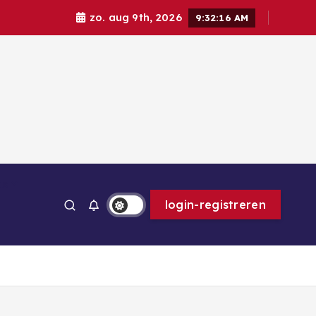
zo. aug 9th, 2026
9:32:17 AM
ps
login-registreren