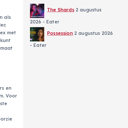
The Shards
2 augustus
n als
2026
- Eater
dec
lex met
Possession
2 augustus 2026
 kunt
- Eater
rmaat
rs en
m. Voor
iste
orzie