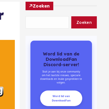
Zoeken
r
Zoeken
Word lid van de
DownloadFan
Discord-server!
Sluit je aan bij onze community
om het laatste nieuws, speciale
downloads en leuke gesprekken te
volgen.
Word lid van
DownloadFan