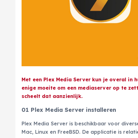
Met een Plex Media Server kun je overal in h
enige moeite om een mediaserver op te zett
scheelt dat aanzienlijk.
01 Plex Media Server installeren
Plex Media Server is beschikbaar voor diver
Mac, Linux en FreeBSD. De applicatie is relat