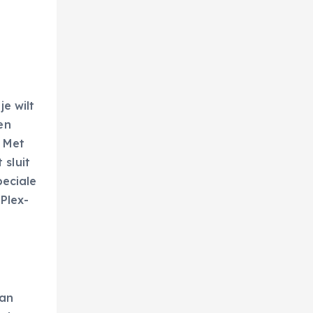
e wilt
en
. Met
sluit
peciale
Plex-
van