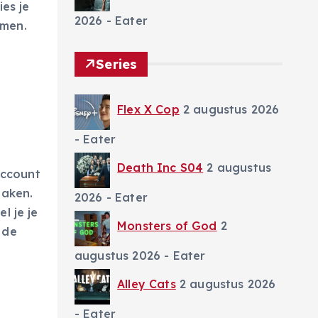
es je
2026
- Eater
rmen.
Series
Flex X Cop
2 augustus 2026
- Eater
Death Inc S04
2 augustus
account
maken.
2026
- Eater
l je je
Monsters of God
2
 de
augustus 2026
- Eater
Alley Cats
2 augustus 2026
- Eater