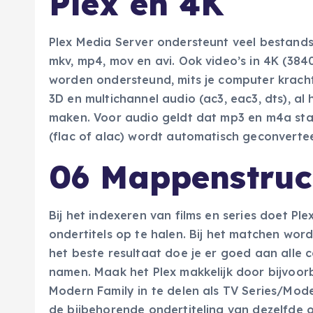
Plex en 4K
Plex Media Server ondersteunt veel bestands
mkv, mp4, mov en avi. Ook video’s in 4K (3840
worden ondersteund, mits je computer krach
3D en multichannel audio (ac3, eac3, dts), al
maken. Voor audio geldt dat mp3 en m4a st
(flac of alac) wordt automatisch geconverte
06 Mappenstruc
Bij het indexeren van films en series doet Ple
ondertitels op te halen. Bij het matchen w
het beste resultaat doe je er goed aan alle c
namen. Maak het Plex makkelijk door bijvoor
Modern Family in te delen als TV Series/Mod
de bijbehorende ondertiteling van dezelfde 