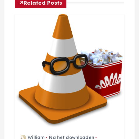
i
Related Posts
c
h
t
n
a
v
i
g
a
William
Na het downloaden