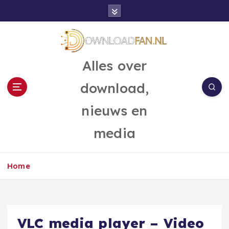
G
a
n
a
a
Alles over
r
d
download,
e
i
nieuws en
n
h
media
o
u
d
Home
VLC media player – Video