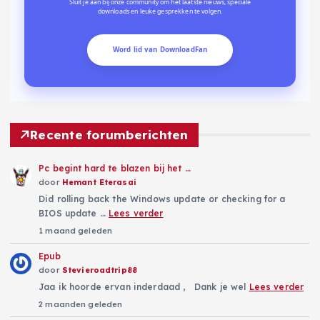
Sluit je aan bij onze community om het laatste nieuws, speciale
downloads en leuke gesprekken te volgen.
Word lid van DownloadFan
Recente forumberichten
Pc begint hard te blazen bij het …
door
Hemant Eterasai
Did rolling back the Windows update or checking for a
BIOS update …
Lees verder
1 maand geleden
Epub
door
Stevieroadtrip88
Jaa ik hoorde ervan inderdaad , Dank je wel
Lees verder
2 maanden geleden