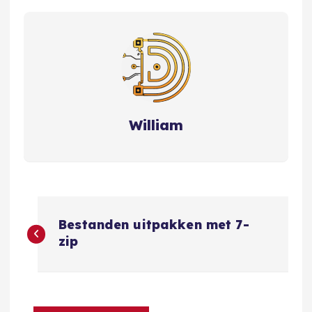
William
B
Bestanden uitpakken met 7-
e
zip
r