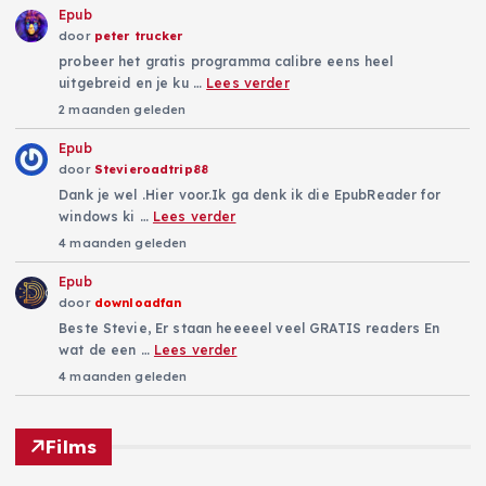
Epub
door
peter trucker
probeer het gratis programma calibre eens heel
uitgebreid en je ku …
Lees verder
2 maanden geleden
Epub
door
Stevieroadtrip88
Dank je wel .Hier voor.Ik ga denk ik die EpubReader for
windows ki …
Lees verder
4 maanden geleden
Epub
door
downloadfan
Beste Stevie, Er staan heeeeel veel GRATIS readers En
wat de een …
Lees verder
4 maanden geleden
Films