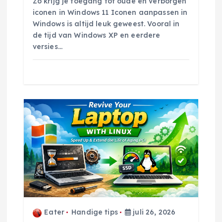
Zo krijg je toegang tot oude en verborgen
iconen in Windows 11 Iconen aanpassen in
a
Windows is altijd leuk geweest. Vooral in
de tijd van Windows XP en eerdere
t
versies…
i
e
Eater
Handige tips
juli 26, 2026