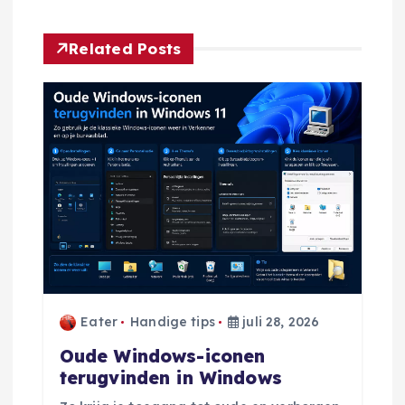
r
i
Related Posts
c
h
t
n
a
v
Eater
Handige tips
juli 28, 2026
i
Oude Windows-iconen
terugvinden in Windows
g