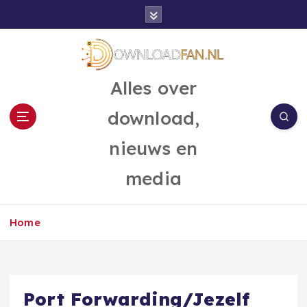
G
a
n
a
a
Alles over
r
d
download,
e
i
nieuws en
n
h
media
o
u
d
Home
Port Forwarding/Jezelf