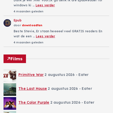
Dank je wel .Hier voor.Ik ga denk ik die EpubReader for
windows ki …
Lees verder
4 maanden geleden
Epub
door
downloadfan
Beste Stevie, Er staan heeeeel veel GRATIS readers En
wat de een …
Lees verder
4 maanden geleden
Films
Primitive War
2 augustus 2026
- Eater
The Last House
2 augustus 2026
- Eater
The Color Purple
2 augustus 2026
- Eater