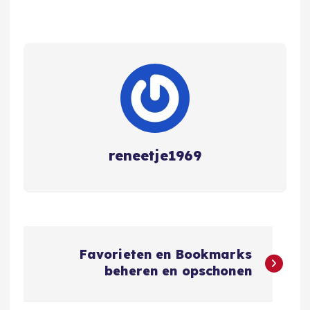
reneetje1969
B
Favorieten en Bookmarks
e
beheren en opschonen