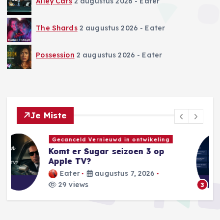
Alley Cats
2 augustus 2026
- Eater
The Shards
2 augustus 2026
- Eater
Possession
2 augustus 2026
- Eater
Je Miste
AI Nieuws
OpenAI heft limieten voor
ChatGPT-berichten op
Eater
augustus 6, 2026
40 views
3