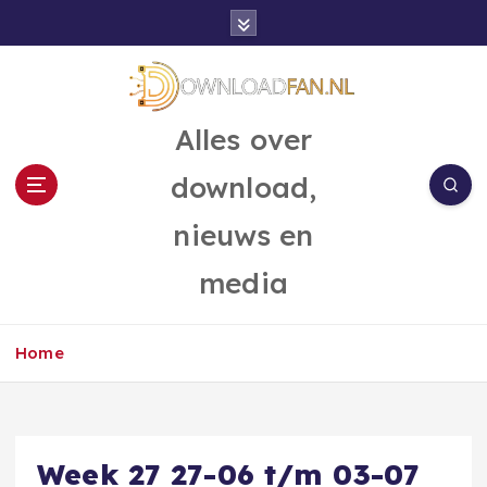
G
a
n
a
a
Alles over
r
d
download,
e
i
nieuws en
n
h
media
o
u
d
Home
Week 27 27-06 t/m 03-07