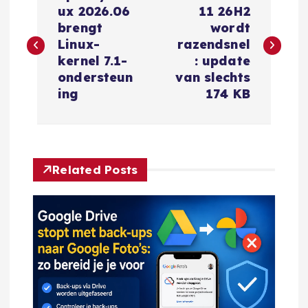
e
ux 2026.06
11 26H2
brengt
wordt
r
Linux-
razendsnel
kernel 7.1-
: update
i
ondersteun
van slechts
ing
174 KB
c
h
Related Posts
t
n
a
v