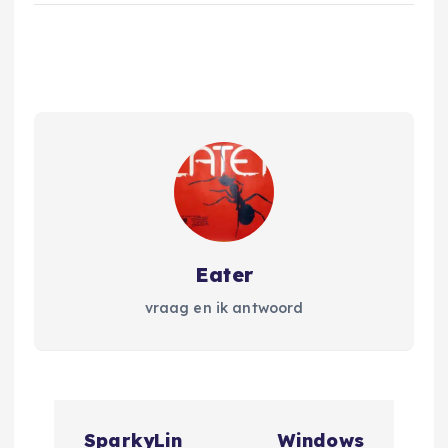
Eater
vraag en ik antwoord
B
SparkyLin
Windows