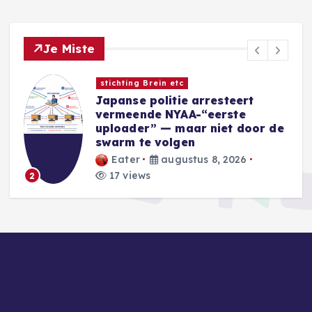
Je Miste
Nieuwe Games
Sins of a Solar Empire II:
Harbinger introduceert nieuwe
e
Eidolon-factie
Blackwell
augustus 8, 2026
27 views
3