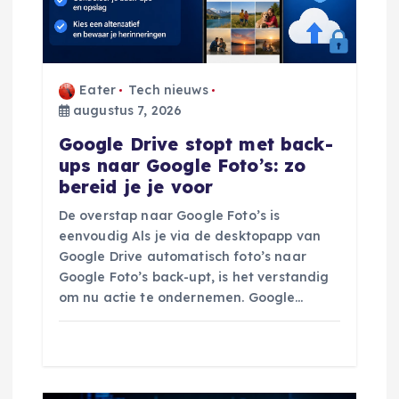
i
g
a
Eater
Tech nieuws
augustus 7, 2026
t
Google Drive stopt met back-
ups naar Google Foto’s: zo
i
bereid je je voor
De overstap naar Google Foto’s is
e
eenvoudig Als je via de desktopapp van
Google Drive automatisch foto’s naar
Google Foto’s back-upt, is het verstandig
om nu actie te ondernemen. Google…