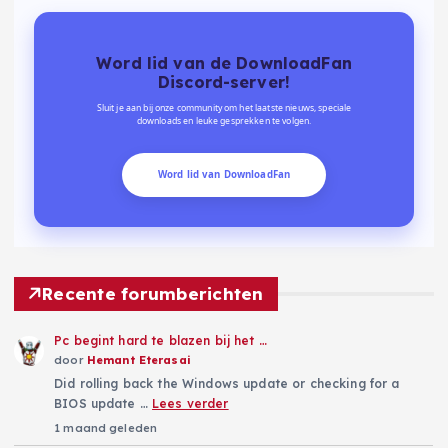
Word lid van de DownloadFan
Discord-server!
Sluit je aan bij onze community om het laatste nieuws, speciale
downloads en leuke gesprekken te volgen.
Word lid van DownloadFan
Recente forumberichten
Pc begint hard te blazen bij het …
door
Hemant Eterasai
Did rolling back the Windows update or checking for a
BIOS update …
Lees verder
1 maand geleden