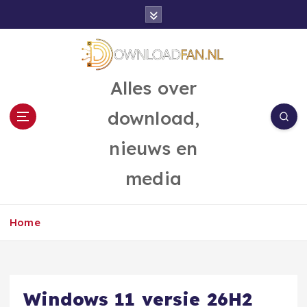
G
a
n
a
a
Alles over
r
d
download,
e
i
nieuws en
n
h
media
o
u
d
Home
Windows 11 versie 26H2