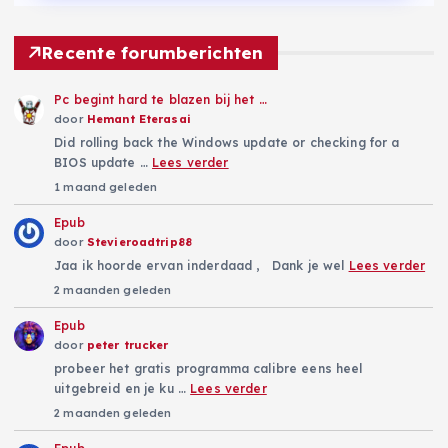
Recente forumberichten
Pc begint hard te blazen bij het …
door
Hemant Eterasai
Did rolling back the Windows update or checking for a
BIOS update …
Lees verder
1 maand geleden
Epub
door
Stevieroadtrip88
Jaa ik hoorde ervan inderdaad , Dank je wel
Lees verder
2 maanden geleden
Epub
door
peter trucker
probeer het gratis programma calibre eens heel
uitgebreid en je ku …
Lees verder
2 maanden geleden