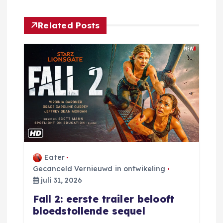
t
Related Posts
n
a
v
i
g
Eater
a
Gecanceld Vernieuwd in ontwikeling
juli 31, 2026
t
Fall 2: eerste trailer belooft
bloedstollende sequel
i