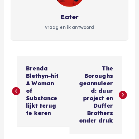
Eater
vraag en ik antwoord
B
Brenda
The
e
Blethyn-hit
Boroughs
A Woman
geannuleer
r
of
d: duur
Substance
project en
i
lijkt terug
Duffer
te keren
Brothers
c
onder druk
h