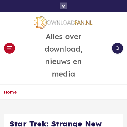
G
a
n
a
a
Alles over
r
d
download,
e
i
nieuws en
n
h
media
o
u
d
Home
Star Trek: Strange New