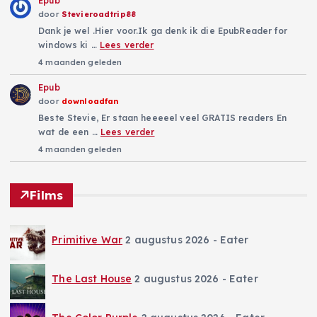
Epub
door
Stevieroadtrip88
Dank je wel .Hier voor.Ik ga denk ik die EpubReader for
windows ki …
Lees verder
4 maanden geleden
Epub
door
downloadfan
Beste Stevie, Er staan heeeeel veel GRATIS readers En
wat de een …
Lees verder
4 maanden geleden
Films
Primitive War
2 augustus 2026
- Eater
The Last House
2 augustus 2026
- Eater