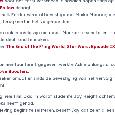
ws
voor het eerst verscheen. Sindsdien hopen fans op
Follow
draagt.
hell. Eerder werd al bevestigd dat Maika Monroe, die
e, terugkeert in het volgende deel.
nu ook in beeld zijn om naast Monroe te schitteren — 
 de deal rond te maken.
eer
The End of the F
*
ing World
,
Star Wars: Episode IX
commentaar heeft gegeven, werkte Ackie onlangs al 
Love Boosters
.
 zeker omdat er sinds de bevestiging van het vervolg
ht.
ginele film. Daarin wordt studente Jay Height achter
eks heeft gehad.
ving begint te teisteren, beseft Jay dat ze er allee