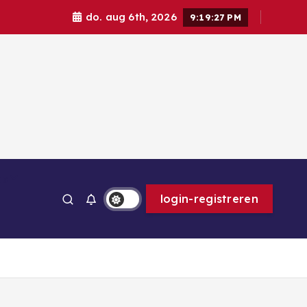
do. aug 6th, 2026
9:19:29 PM
ps
login-registreren