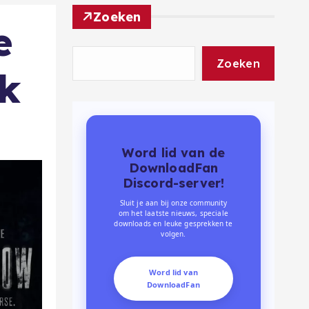
Zoeken
e
Zoeken
ek
Word lid van de
DownloadFan
Discord-server!
Sluit je aan bij onze community
om het laatste nieuws, speciale
downloads en leuke gesprekken te
volgen.
Word lid van
DownloadFan