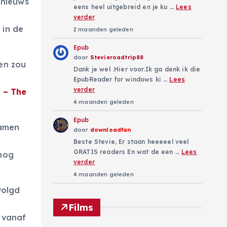
 nieuws
eens heel uitgebreid en je ku …
Lees
verder
 in de
2 maanden geleden
Epub
door
Stevieroadtrip88
en zou
Dank je wel .Hier voor.Ik ga denk ik die
EpubReader for windows ki …
Lees
verder
 – The
4 maanden geleden
Epub
samen
door
downloadfan
Beste Stevie, Er staan heeeeel veel
GRATIS readers En wat de een …
Lees
 nog
verder
4 maanden geleden
volgd
Films
n vanaf