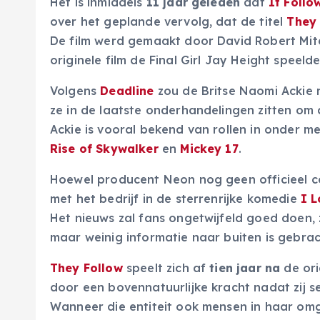
Het is inmiddels
11 jaar geleden
dat
It Follo
over het geplande vervolg, dat de titel
They 
De film werd gemaakt door David Robert Mitc
originele film de Final Girl Jay Height speeld
Volgens
Deadline
zou de Britse Naomi Ackie 
ze in de laatste onderhandelingen zitten om
Ackie is vooral bekend van rollen in onder m
Rise of Skywalker
en
Mickey 17
.
Hoewel producent Neon nog geen officieel 
met het bedrijf in de sterrenrijke komedie
I 
Het nieuws zal fans ongetwijfeld goed doen,
maar weinig informatie naar buiten is gebrac
They Follow
speelt zich af
tien jaar na
de ori
door een bovennatuurlijke kracht nadat zij s
Wanneer die entiteit ook mensen in haar omge