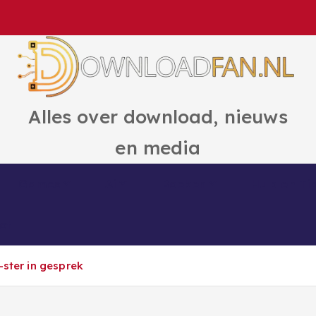
Alles over download, nieuws
en media
Games
Ai
Boeken
Hulp en Ti
ct
-ster in gesprek