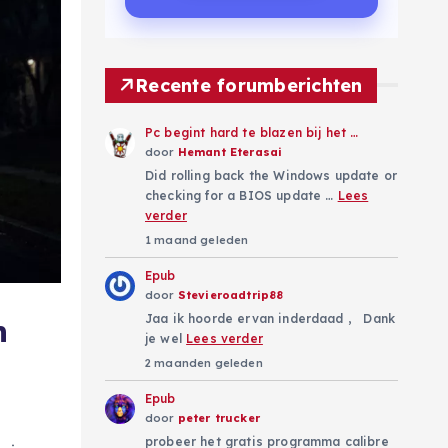
Recente forumberichten
Pc begint hard te blazen bij het …
door
Hemant Eterasai
Did rolling back the Windows update or
checking for a BIOS update …
Lees
verder
1 maand geleden
Epub
door
Stevieroadtrip88
Jaa ik hoorde ervan inderdaad , Dank
n
je wel
Lees verder
2 maanden geleden
Epub
door
peter trucker
probeer het gratis programma calibre