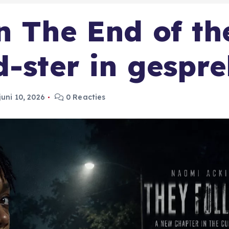
n The End of th
d-ster in gespr
juni 10, 2026
0 Reacties