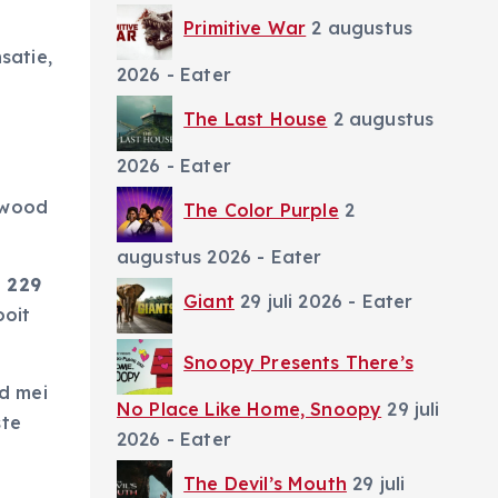
Primitive War
2 augustus
satie,
2026
- Eater
The Last House
2 augustus
2026
- Eater
ywood
The Color Purple
2
augustus 2026
- Eater
l
229
Giant
29 juli 2026
- Eater
oit
Snoopy Presents There’s
nd mei
No Place Like Home, Snoopy
29 juli
ste
2026
- Eater
The Devil’s Mouth
29 juli