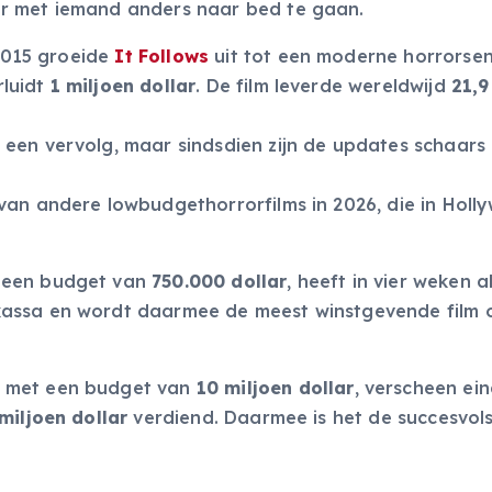
r met iemand anders naar bed te gaan.
 2015 groeide
It Follows
uit tot een moderne horrorsen
rluidt
1 miljoen dollar
. De film leverde wereldwijd
21,9
een vervolg, maar sindsdien zijn de updates schaars
van andere lowbudgethorrorfilms in 2026, die in Holl
r een budget van
750.000 dollar
, heeft in vier weken a
ssa en wordt daarmee de meest winstgevende film o
s met een budget van
10 miljoen dollar
, verscheen ei
miljoen dollar
verdiend. Daarmee is het de succesvol