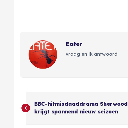
Eater
vraag en ik antwoord
B
BBC-hitmisdaaddrama Sherwood
e
krijgt spannend nieuw seizoen