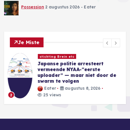
Possession
2 augustus 2026
- Eater
Je Miste
Nieuwe Games
Sins of a Solar Empire II:
Harbinger introduceert nieuwe
e
Eidolon-factie
Blackwell
augustus 8, 2026
31 views
3