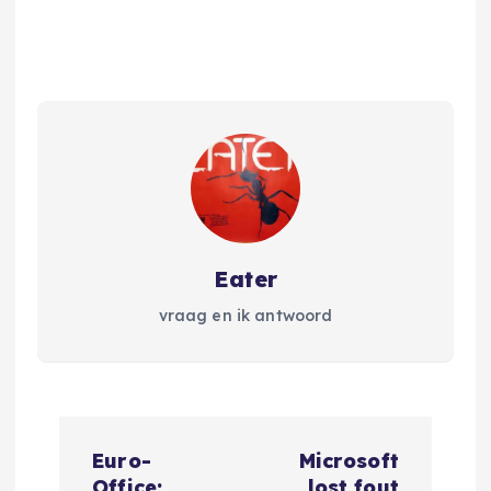
Eater
vraag en ik antwoord
B
Euro-
Microsoft
Office:
lost fout