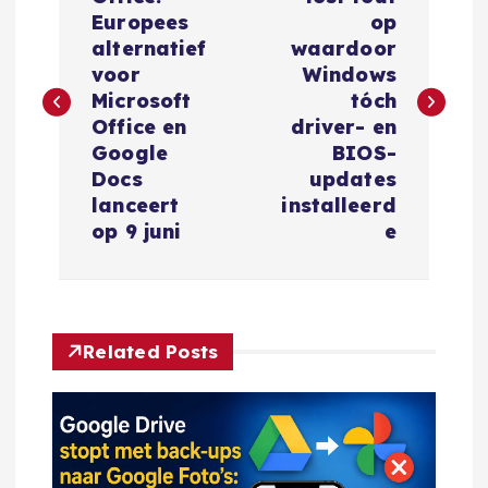
e
Europees
op
r
alternatief
waardoor
voor
Windows
i
Microsoft
tóch
Office en
driver- en
c
Google
BIOS-
Docs
updates
h
lanceert
installeerd
op 9 juni
e
t
n
Related Posts
a
v
i