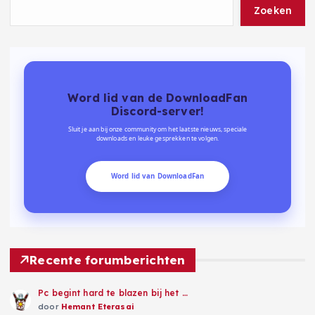
Zoeken
Word lid van de DownloadFan
Discord-server!
Sluit je aan bij onze community om het laatste nieuws, speciale
downloads en leuke gesprekken te volgen.
Word lid van DownloadFan
Recente forumberichten
Pc begint hard te blazen bij het …
door
Hemant Eterasai