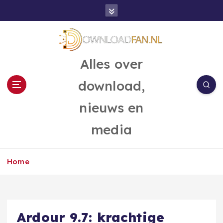
G
a
n
a
a
Alles over
r
d
download,
e
i
nieuws en
n
h
media
o
u
d
Home
Ardour 9.7: krachtige