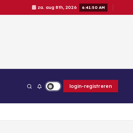
za. aug 8th, 2026
6:41:51 AM
ps
login-registreren