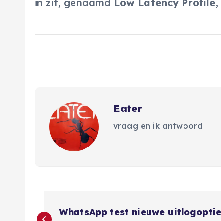
in zit, genaamd
Low Latency Profile
,
Eater
vraag en ik antwoord
B
WhatsApp test nieuwe uitlogopti