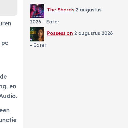
The Shards
2 augustus
2026
- Eater
uren
Possession
2 augustus 2026
 pc
- Eater
 de
ng, en
Audio.
leen
unctie