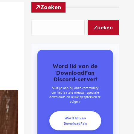
Zoeken
Zoeken
Word lid van de
DownloadFan
Discord-server!
Sluit je aan bij onze community
om het laatste nieuws, speciale
downloads en leuke gesprekken te
volgen.
Word lid van
DownloadFan