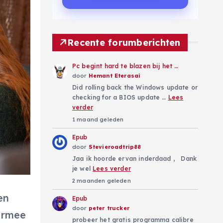
Recente forumberichten
Pc begint hard te blazen bij het …
door
Hemant Eterasai
Did rolling back the Windows update or
checking for a BIOS update …
Lees
verder
1 maand geleden
Epub
door
Stevieroadtrip88
Jaa ik hoorde ervan inderdaad , Dank
je wel
Lees verder
2 maanden geleden
en
Epub
door
peter trucker
iermee
probeer het gratis programma calibre