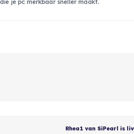
 die je pc merkbaar sneller maakt.
e
Rhea1 van SiPearl is li