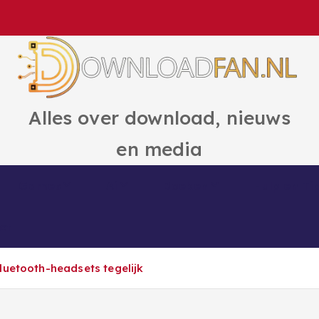
Alles over download, nieuws
en media
Games
Ai
Boeken
Hulp en Ti
ct
luetooth-headsets tegelijk