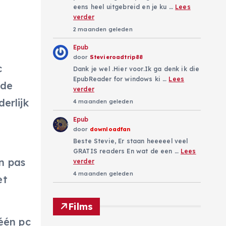
eens heel uitgebreid en je ku …
Lees
verder
2 maanden geleden
Epub
door
Stevieroadtrip88
c
Dank je wel .Hier voor.Ik ga denk ik die
EpubReader for windows ki …
Lees
fde
verder
erlijk
4 maanden geleden
Epub
door
downloadfan
Beste Stevie, Er staan heeeeel veel
GRATIS readers En wat de een …
Lees
an pas
verder
4 maanden geleden
et
Films
één pc