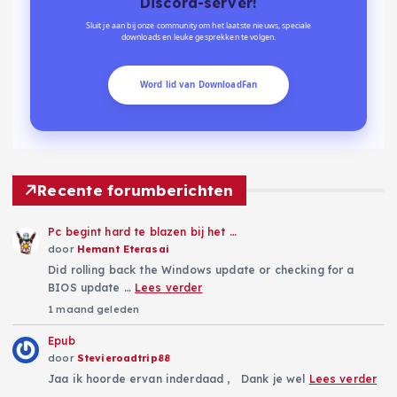
Discord-server!
Sluit je aan bij onze community om het laatste nieuws, speciale
downloads en leuke gesprekken te volgen.
Word lid van DownloadFan
Recente forumberichten
Pc begint hard te blazen bij het …
door
Hemant Eterasai
Did rolling back the Windows update or checking for a
BIOS update …
Lees verder
1 maand geleden
Epub
door
Stevieroadtrip88
Jaa ik hoorde ervan inderdaad , Dank je wel
Lees verder