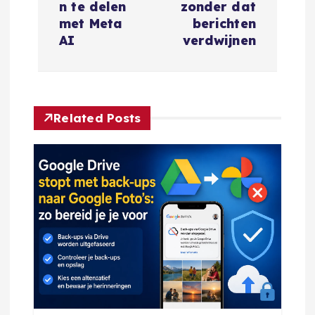
n te delen
zonder dat
i
met Meta
berichten
AI
verdwijnen
c
h
Related Posts
t
n
a
v
i
g