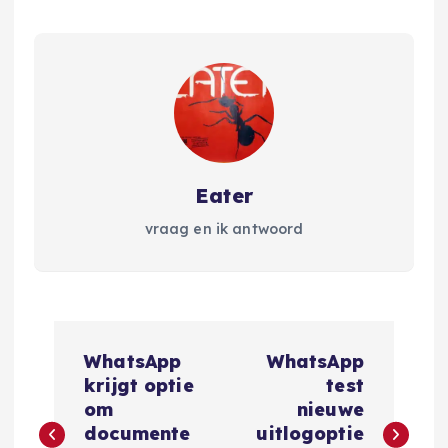
Eater
vraag en ik antwoord
B
WhatsApp
WhatsApp
e
krijgt optie
test
om
nieuwe
r
documente
uitlogoptie