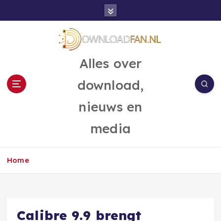
G
a
n
a
a
Alles over
r
d
download,
e
i
nieuws en
n
h
media
o
u
d
Home
Calibre 9.9 brengt