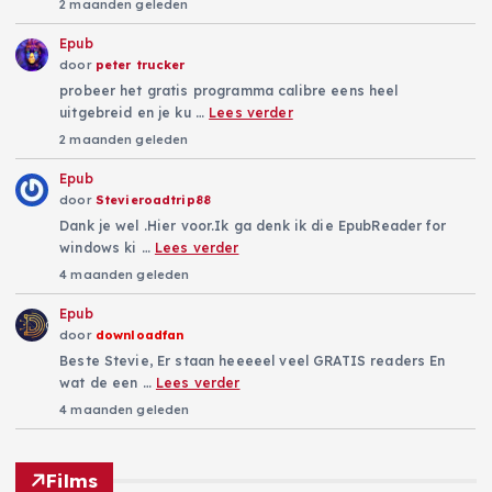
2 maanden geleden
Epub
door
peter trucker
probeer het gratis programma calibre eens heel
uitgebreid en je ku …
Lees verder
2 maanden geleden
Epub
door
Stevieroadtrip88
Dank je wel .Hier voor.Ik ga denk ik die EpubReader for
windows ki …
Lees verder
4 maanden geleden
Epub
door
downloadfan
Beste Stevie, Er staan heeeeel veel GRATIS readers En
wat de een …
Lees verder
4 maanden geleden
Films