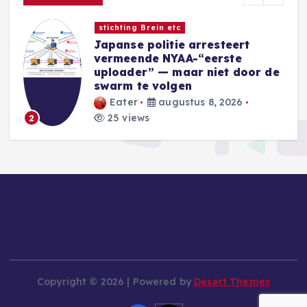
Nieuwe Games
Sins of a Solar Empire II:
Harbinger introduceert nieuwe
e
Eidolon-factie
Blackwell
augustus 8, 2026
31 views
3
Copyright © 2026 | Powered by
Desert Themes