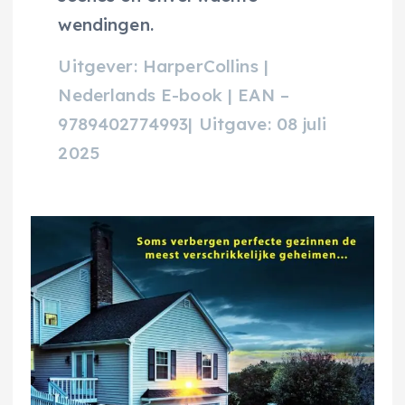
wendingen.
Uitgever: HarperCollins |
Nederlands E-book | EAN –
9789402774993| Uitgave: 08 juli
2025