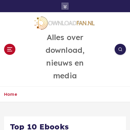
G
a
n
a
a
Alles over
r
d
download,
e
i
nieuws en
n
h
media
o
u
d
Home
Top 10 Ebooks