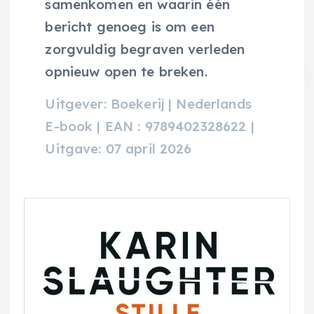
samenkomen en waarin één
bericht genoeg is om een
zorgvuldig begraven verleden
opnieuw open te breken.
Uitgever: Boekerij | Nederlands
E-book | EAN : 9789402328622 |
Uitgave: 07 april 2026