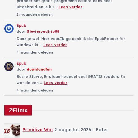
probeer het gratis programma calibre eens heel
uitgebreid en je ku …
Lees verder
2 maanden geleden
Epub
door
Stevieroadtrip88
Dank je wel .Hier voor.Ik ga denk ik die EpubReader for
windows ki …
Lees verder
4 maanden geleden
Epub
door
downloadfan
Beste Stevie, Er staan heeeeel veel GRATIS readers En
wat de een …
Lees verder
4 maanden geleden
Films
Primitive War
2 augustus 2026
- Eater