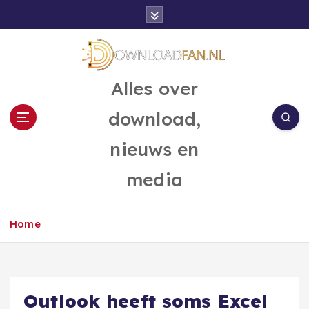
G
a
n
a
a
Alles over
r
d
download,
e
i
nieuws en
n
h
media
o
u
d
Home
Outlook heeft soms Excel