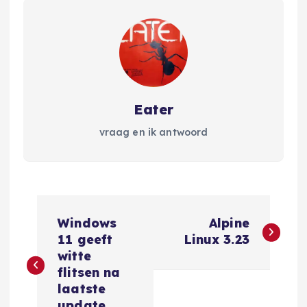
Eater
vraag en ik antwoord
B
Windows
Alpine
e
11 geeft
Linux 3.23
witte
r
flitsen na
laatste
update