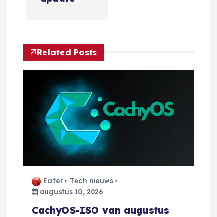
i
c
h
Related Posts
t
n
a
v
i
Eater
Tech nieuws
g
augustus 10, 2026
CachyOS-ISO van augustus