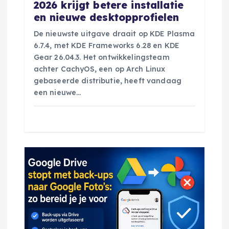
a
2026 krijgt betere installatie
en nieuwe desktopprofielen
t
De nieuwste uitgave draait op KDE Plasma
i
6.7.4, met KDE Frameworks 6.28 en KDE
Gear 26.04.3. Het ontwikkelingsteam
e
achter CachyOS, een op Arch Linux
gebaseerde distributie, heeft vandaag
een nieuwe…