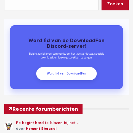
Zoeken
Word lid van de DownloadFan
Discord-server!
Sluit je aan bij onze community om het laatste nieuws, speciale
downloads en leuke gesprekken te volgen.
Word lid van DownloadFan
Recente forumberichten
Pc begint hard te blazen bij het …
door
Hemant Eterasai