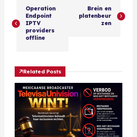
B
Operation
Brein en
e
Endpoint
platenbeur
IPTV
zen
r
providers
offline
i
c
Related Posts
h
t
n
a