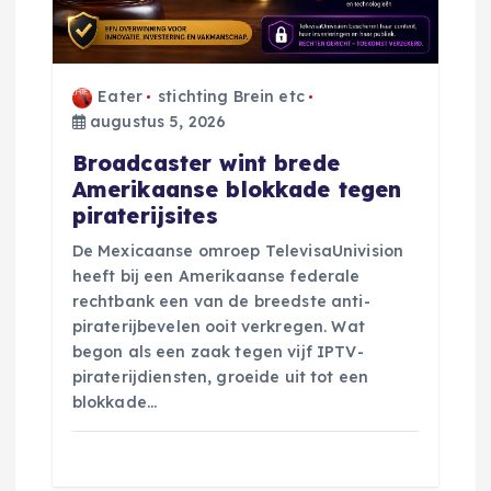
v
i
g
Eater
stichting Brein etc
augustus 5, 2026
a
Broadcaster wint brede
Amerikaanse blokkade tegen
t
piraterijsites
De Mexicaanse omroep TelevisaUnivision
i
heeft bij een Amerikaanse federale
rechtbank een van de breedste anti-
e
piraterijbevelen ooit verkregen. Wat
begon als een zaak tegen vijf IPTV-
piraterijdiensten, groeide uit tot een
blokkade…