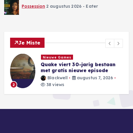
Possession
2 augustus 2026
- Eater
Je Miste
Gecanceld Vernieuwd in ontwikeling
Komt er Sugar seizoen 3 op
Apple TV?
Eater
augustus 7, 2026
35 views
3