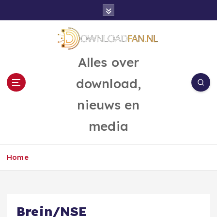
G
a
n
a
a
Alles over
r
d
download,
e
i
nieuws en
n
h
media
o
u
d
Home
Brein/NSE