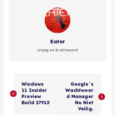
Eater
vraag en ik antwoord
B
Windows
Google`s
e
11 Insider
Wachtwoor
Preview
d Manager
r
Build 27913
Nu Niet
Veilig.