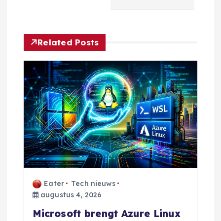
i
c
Related Posts
h
t
n
a
v
i
Eater
Tech nieuws
g
augustus 4, 2026
Microsoft brengt Azure Linux