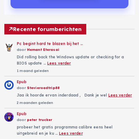
Recente forumberichten
Pc begint hard te blazen bij het …
door
Hemant Eterasai
Did rolling back the Windows update or checking for a
BIOS update …
Lees verder
1 maand geleden
Epub
door
Stevieroadtrip88
Jaa ik hoorde ervan inderdaad , Dank je wel
Lees verder
2 maanden geleden
Epub
door
peter trucker
probeer het gratis programma calibre eens heel
uitgebreid en je ku …
Lees verder