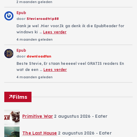
2 maanden geleden
Epub
door
Stevieroadtrip88
Dank je wel .Hier voor.Ik ga denk ik die EpubReader for
windows ki …
Lees verder
4 maanden geleden
Epub
door
downloadfan
Beste Stevie, Er staan heeeeel veel GRATIS readers En
wat de een …
Lees verder
4 maanden geleden
Films
Primitive War
2 augustus 2026
- Eater
The Last House
2 augustus 2026
- Eater