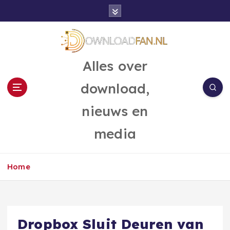
G
a
n
a
a
Alles over
r
d
download,
e
i
nieuws en
n
h
media
o
u
d
Home
Dropbox Sluit Deuren van