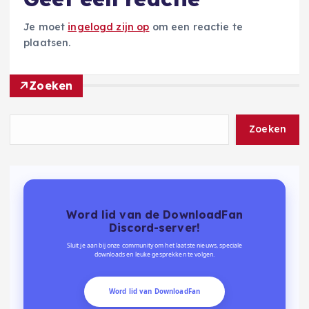
Je moet
ingelogd zijn op
om een reactie te
plaatsen.
Zoeken
Zoeken
Word lid van de DownloadFan
Discord-server!
Sluit je aan bij onze community om het laatste nieuws, speciale
downloads en leuke gesprekken te volgen.
Word lid van DownloadFan