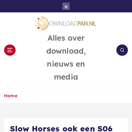
G
a
n
a
a
Alles over
r
d
download,
e
i
nieuws en
n
h
media
o
u
d
Home
Slow Horses ook een S06