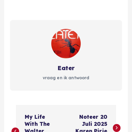
Eater
vraag en ik antwoord
B
My Life
Noteer 20
e
With The
Juli 2025
Walter
Karen Pirie