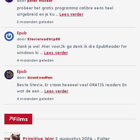
door
peter trucker
probeer het gratis programma calibre eens heel
uitgebreid en je ku …
Lees verder
2 maanden geleden
Epub
door
Stevieroadtrip88
Dank je wel .Hier voor.Ik ga denk ik die EpubReader for
windows ki …
Lees verder
4 maanden geleden
Epub
door
downloadfan
Beste Stevie, Er staan heeeeel veel GRATIS readers En
wat de een …
Lees verder
4 maanden geleden
Films
Primitive War
2 augustus 2026
- Eater