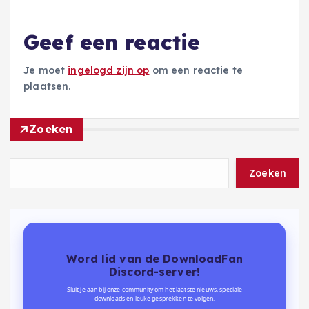
Geef een reactie
Je moet
ingelogd zijn op
om een reactie te
plaatsen.
Zoeken
Zoeken
Word lid van de DownloadFan
Discord-server!
Sluit je aan bij onze community om het laatste nieuws, speciale
downloads en leuke gesprekken te volgen.