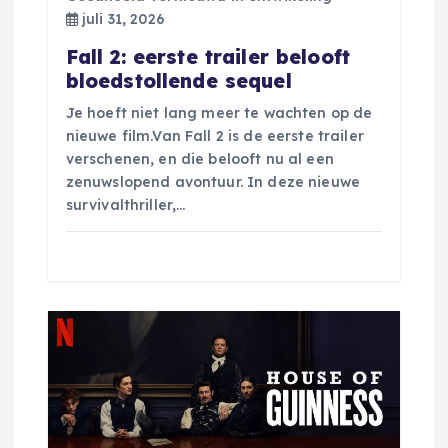
g
juli 31, 2026
Fall 2: eerste trailer belooft
a
bloedstollende sequel
t
Je hoeft niet lang meer te wachten op de
nieuwe film.Van Fall 2 is de eerste trailer
i
verschenen, en die belooft nu al een
zenuwslopend avontuur. In deze nieuwe
e
survivalthriller,…