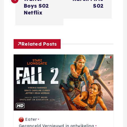
r
Boys S02
S02
Netflix
i
c
Related Posts
h
t
n
a
v
i
Eater
Gecanceld Vernieuwd in ontwikeling