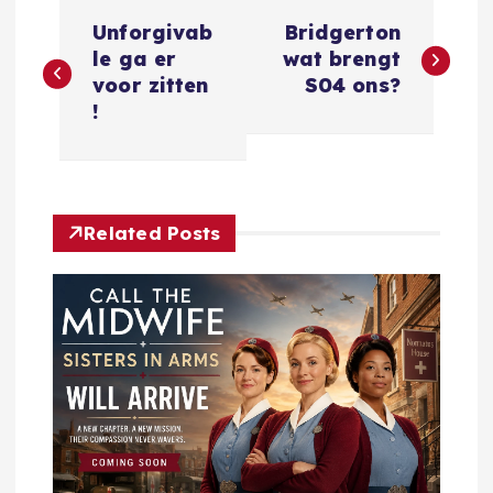
B
Unforgivab
Bridgerton
e
le ga er
wat brengt
voor zitten
S04 ons?
r
!
i
c
Related Posts
h
t
n
a