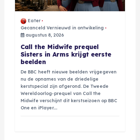
v
i
Eater
g
Gecanceld Vernieuwd in ontwikeling
augustus 8, 2026
a
Call the Midwife prequel
Sisters in Arms krijgt eerste
t
beelden
De BBC heeft nieuwe beelden vrijgegeven
i
nu de opnames van de driedelige
kerstspecial zijn afgerond. De Tweede
e
Wereldoorlog-prequel van Call the
Midwife verschijnt dit kerstseizoen op BBC
One en iPlayer.…