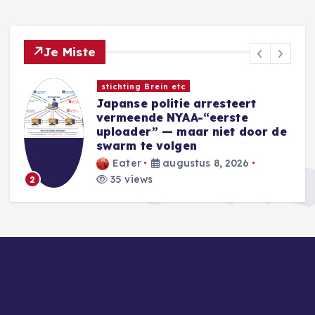
Je Miste
Nieuwe Games
Sins of a Solar Empire II:
Harbinger introduceert nieuwe
e
Eidolon-factie
Blackwell
augustus 8, 2026
36 views
3