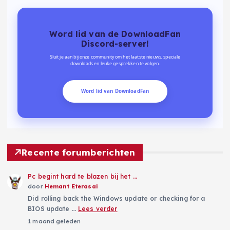
Word lid van de DownloadFan
Discord-server!
Sluit je aan bij onze community om het laatste nieuws, speciale
downloads en leuke gesprekken te volgen.
Word lid van DownloadFan
Recente forumberichten
Pc begint hard te blazen bij het …
door
Hemant Eterasai
Did rolling back the Windows update or checking for a
BIOS update …
Lees verder
1 maand geleden