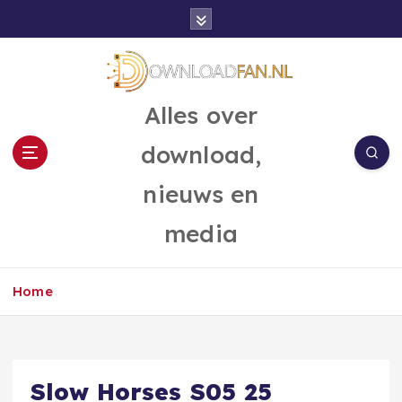
G
a
n
a
a
Alles over
r
d
download,
e
i
nieuws en
n
h
media
o
u
d
Home
Slow Horses S05 25