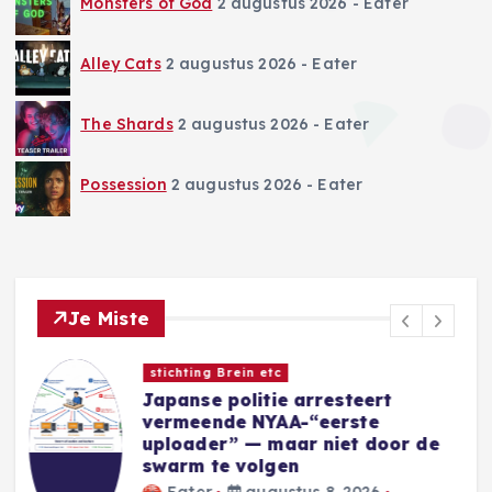
Monsters of God
2 augustus 2026
- Eater
Alley Cats
2 augustus 2026
- Eater
The Shards
2 augustus 2026
- Eater
Possession
2 augustus 2026
- Eater
Je Miste
Nieuwe Games
Sins of a Solar Empire II:
Harbinger introduceert nieuwe
e
Eidolon-factie
Blackwell
augustus 8, 2026