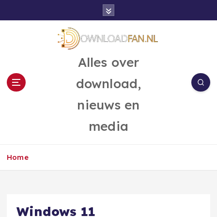
G
a
n
a
a
Alles over
r
d
download,
e
i
nieuws en
n
h
media
o
u
d
Home
Windows 11