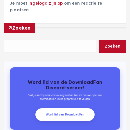
Je moet
ingelogd zijn op
om een reactie te
plaatsen.
Zoeken
Zoeken
Word lid van de DownloadFan
Discord-server!
Sluit je aan bij onze community om het laatste nieuws, speciale
downloads en leuke gesprekken te volgen.
Word lid van DownloadFan