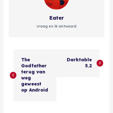
Eater
vraag en ik antwoord
B
The
Darktable
e
Godfather
5.2
terug van
r
weg
geweest
i
op Android
c