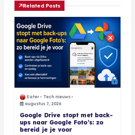
h
Related Posts
t
n
a
v
i
g
Eater
Tech nieuws
a
augustus 7, 2026
Google Drive stopt met back-
t
ups naar Google Foto’s: zo
bereid je je voor