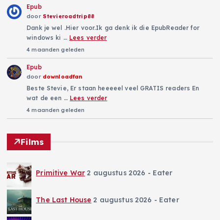
Epub
door
Stevieroadtrip88
Dank je wel .Hier voor.Ik ga denk ik die EpubReader for
windows ki …
Lees verder
4 maanden geleden
Epub
door
downloadfan
Beste Stevie, Er staan heeeeel veel GRATIS readers En
wat de een …
Lees verder
4 maanden geleden
Films
Primitive War
2 augustus 2026
- Eater
The Last House
2 augustus 2026
- Eater