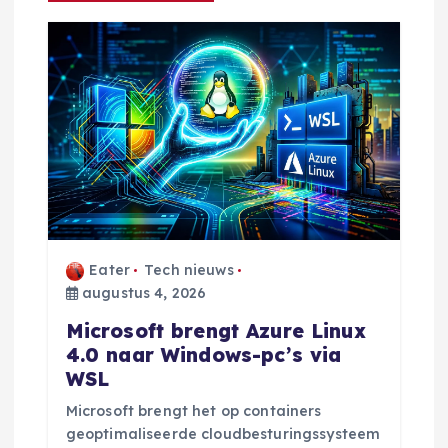
v
i
g
a
t
i
Eater
Tech nieuws
augustus 4, 2026
e
Microsoft brengt Azure Linux
4.0 naar Windows-pc’s via
WSL
Microsoft brengt het op containers
geoptimaliseerde cloudbesturingssysteem