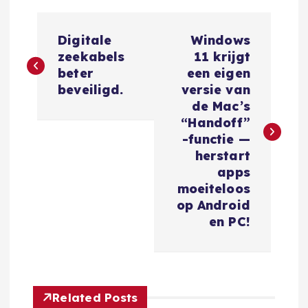
B
Digitale
Windows
e
zeekabels
11 krijgt
beter
een eigen
r
beveiligd.
versie van
de Mac’s
i
“Handoff”
-functie —
c
herstart
apps
h
moeiteloos
op Android
t
en PC!
n
a
Related Posts