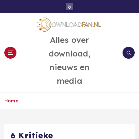
G
a
n
a
a
Alles over
r
d
download,
e
i
nieuws en
n
h
media
o
u
d
Home
6 Kritieke