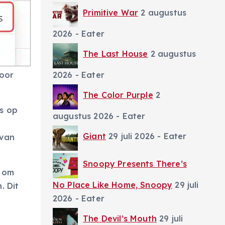
Primitive War
2 augustus
2026
- Eater
The Last House
2 augustus
door
2026
- Eater
The Color Purple
2
ms op
augustus 2026
- Eater
Giant
29 juli 2026
- Eater
 van
Snoopy Presents There’s
n om
No Place Like Home, Snoopy
29 juli
. Dit
2026
- Eater
The Devil’s Mouth
29 juli