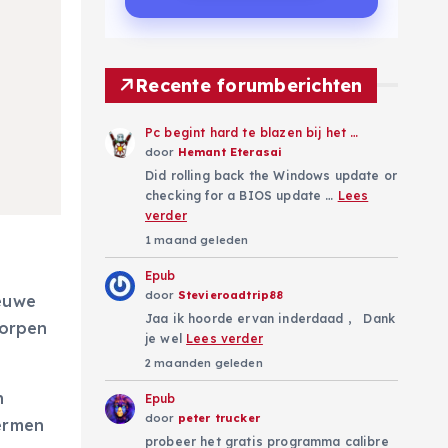
Recente forumberichten
Pc begint hard te blazen bij het …
door
Hemant Eterasai
Did rolling back the Windows update or
checking for a BIOS update …
Lees
verder
1 maand geleden
Epub
door
Stevieroadtrip88
ieuwe
Jaa ik hoorde ervan inderdaad , Dank
worpen
je wel
Lees verder
2 maanden geleden
n
Epub
door
peter trucker
hermen
probeer het gratis programma calibre