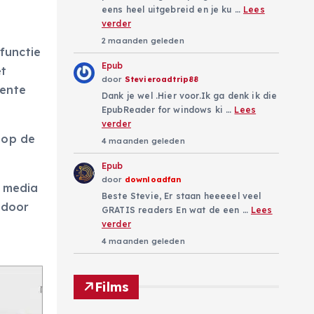
eens heel uitgebreid en je ku …
Lees
verder
2 maanden geleden
functie
Epub
et
door
Stevieroadtrip88
cente
Dank je wel .Hier voor.Ik ga denk ik die
EpubReader for windows ki …
Lees
verder
 op de
4 maanden geleden
Epub
door
downloadfan
e media
Beste Stevie, Er staan heeeeel veel
 door
GRATIS readers En wat de een …
Lees
verder
4 maanden geleden
Films