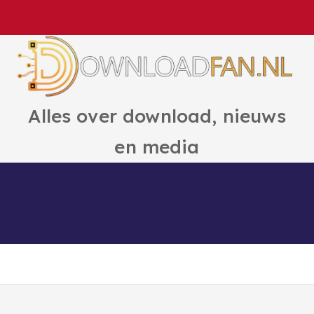
Alles over download, nieuws
en media
Games
Ai
Boeken
Hulp en Ti
ct