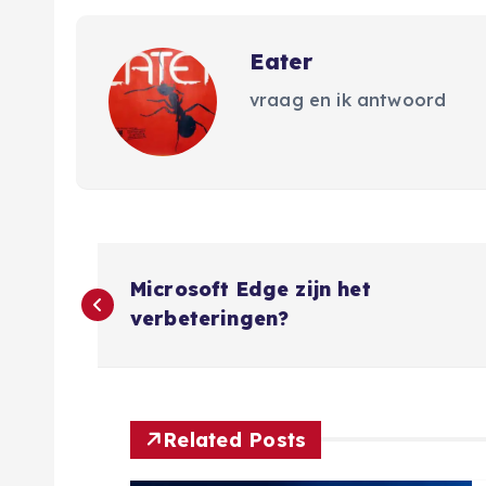
Eater
vraag en ik antwoord
B
Microsoft Edge zijn het
e
verbeteringen?
r
i
Related Posts