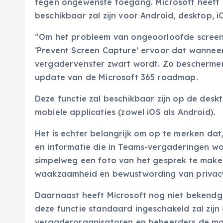
tegen ongewenste toegang. Microsoft heeft 
beschikbaar zal zijn voor Android, desktop, i
“Om het probleem van ongeoorloofde screens
‘Prevent Screen Capture’ ervoor dat wannee
vergadervenster zwart wordt. Zo beschermen 
update van de Microsoft 365 roadmap.
Deze functie zal beschikbaar zijn op de des
mobiele applicaties (zowel iOS als Android).
Het is echter belangrijk om op te merken dat
en informatie die in Teams-vergaderingen 
simpelweg een foto van het gesprek te mak
waakzaamheid en bewustwording van privacy,
Daarnaast heeft Microsoft nog niet bekend
deze functie standaard ingeschakeld zal zijn
vergaderorganisatoren en beheerders de mo