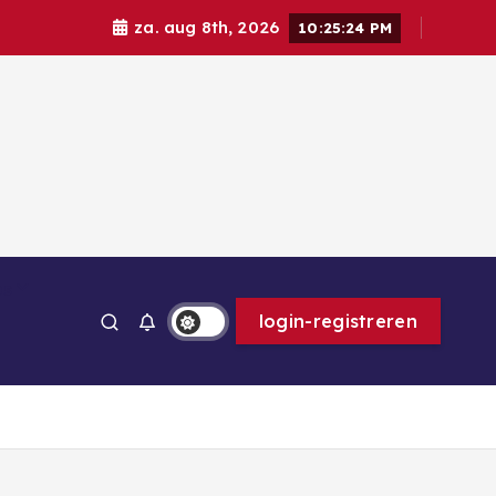
za. aug 8th, 2026
10:25:26 PM
ps
login-registreren