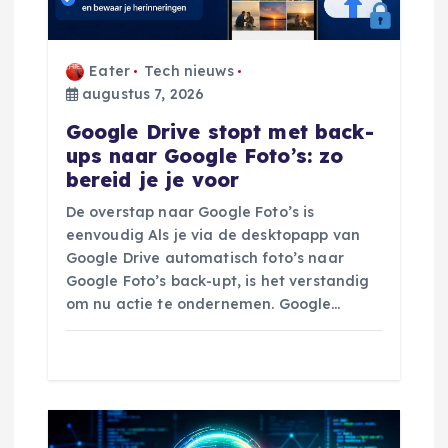
i
g
Eater
Tech nieuws
a
augustus 7, 2026
Google Drive stopt met back-
t
ups naar Google Foto’s: zo
bereid je je voor
i
De overstap naar Google Foto’s is
eenvoudig Als je via de desktopapp van
e
Google Drive automatisch foto’s naar
Google Foto’s back-upt, is het verstandig
om nu actie te ondernemen. Google…