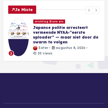
Je Miste
Nieuwe Games
Sins of a Solar Empire II:
Harbinger introduceert nieuwe
e
Eidolon-factie
Blackwell
augustus 8, 2026
36 views
3
Copyright © 2026 | Powered by
Desert Themes