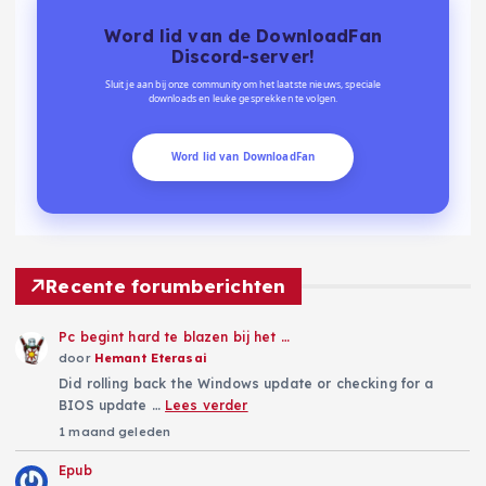
Word lid van de DownloadFan
Discord-server!
Sluit je aan bij onze community om het laatste nieuws, speciale
downloads en leuke gesprekken te volgen.
Word lid van DownloadFan
Recente forumberichten
Pc begint hard te blazen bij het …
door
Hemant Eterasai
Did rolling back the Windows update or checking for a
BIOS update …
Lees verder
1 maand geleden
Epub