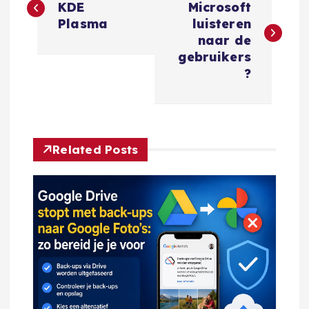
e
KDE
Microsoft
Plasma
luisteren
r
naar de
gebruikers
i
?
c
h
Related Posts
t
n
a
v