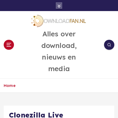
G
a
n
a
a
Alles over
r
d
download,
e
i
nieuws en
n
h
media
o
u
d
Home
Clonezilla Live