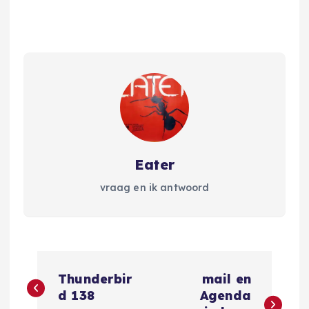
Eater
vraag en ik antwoord
B
Thunderbir
mail en
e
d 138
Agenda