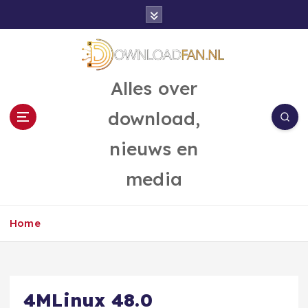
G
a
n
a
a
Alles over
r
d
download,
e
i
nieuws en
n
h
media
o
u
d
Home
4MLinux 48.0