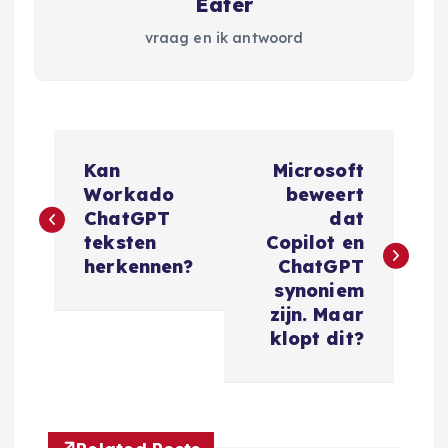
Eater
vraag en ik antwoord
B
Kan
Microsoft
e
Workado
beweert
ChatGPT
dat
r
teksten
Copilot en
herkennen?
ChatGPT
i
synoniem
zijn. Maar
c
klopt dit?
h
t