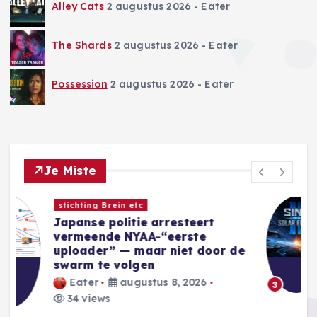
Alley Cats
2 augustus 2026
- Eater
The Shards
2 augustus 2026
- Eater
Possession
2 augustus 2026
- Eater
Je Miste
Nieuwe Games
Sins of a Solar Empire II:
Harbinger introduceert nieuwe
e
Eidolon-factie
Blackwell
augustus 8, 2026
35 views
3