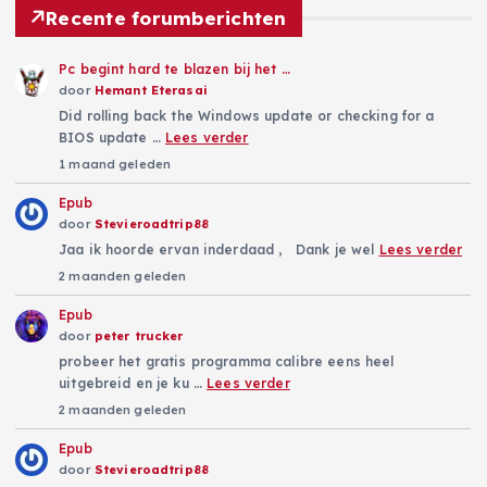
Recente forumberichten
Pc begint hard te blazen bij het …
door
Hemant Eterasai
Did rolling back the Windows update or checking for a
BIOS update …
Lees verder
1 maand geleden
Epub
door
Stevieroadtrip88
Jaa ik hoorde ervan inderdaad , Dank je wel
Lees verder
2 maanden geleden
Epub
door
peter trucker
probeer het gratis programma calibre eens heel
uitgebreid en je ku …
Lees verder
2 maanden geleden
Epub
door
Stevieroadtrip88