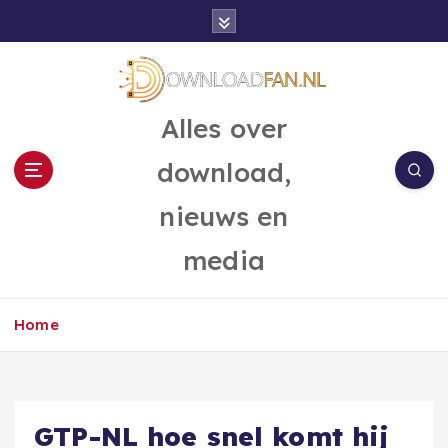
G
a
n
a
a
Alles over
r
d
download,
e
i
nieuws en
n
h
media
o
u
d
Home
GTP-NL hoe snel komt hij