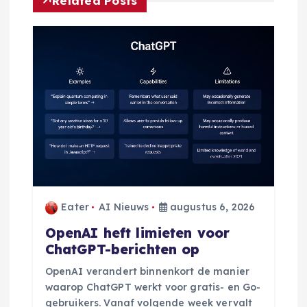
Related Posts
n
a
v
i
g
a
Eater
AI Nieuws
augustus 6, 2026
t
OpenAI heft limieten voor
ChatGPT-berichten op
i
OpenAI verandert binnenkort de manier
waarop ChatGPT werkt voor gratis- en Go-
e
gebruikers. Vanaf volgende week vervalt