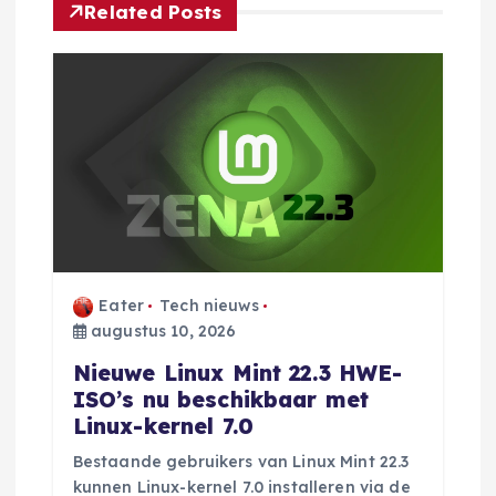
Related Posts
t
n
a
v
i
g
Eater
Tech nieuws
augustus 10, 2026
a
Nieuwe Linux Mint 22.3 HWE-
ISO’s nu beschikbaar met
t
Linux-kernel 7.0
i
Bestaande gebruikers van Linux Mint 22.3
kunnen Linux-kernel 7.0 installeren via de