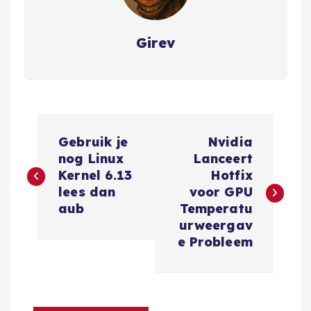
Girev
B
Gebruik je
Nvidia
e
nog Linux
Lanceert
Kernel 6.13
Hotfix
r
lees dan
voor GPU
aub
Temperatu
i
urweergav
e Probleem
c
h