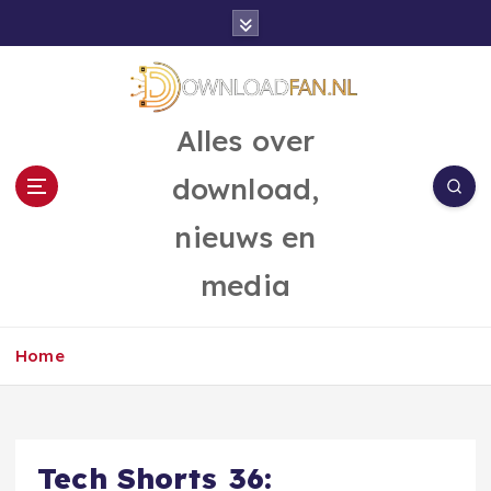
G
a
n
a
a
Alles over
r
d
download,
e
i
nieuws en
n
h
media
o
u
d
Home
Tech Shorts 36: