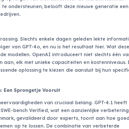
ns te ondersteunen, belooft deze nieuwe generatie een
edrijven.
rassing. Slechts enkele dagen geleden lekte informati
er van GPT-4o, en nu is het resultaat hier. Wat dez
n de modellen. OpenAI introduceert niet slechts één va
 aan, elk met unieke capaciteiten en kostenniveaus. 
ssende oplossing te kiezen die aansluit bij hun specif
 Een Sprongetje Vooruit
meervaardigheden van cruciaal belang. GPT-4.1 heeft
SWE-bench Verified, wat een aanzienlijke verbeterin
hmark, gevalideerd door experts, toont aan hoe goed
lemen op te lossen. De combinatie van verbeterde