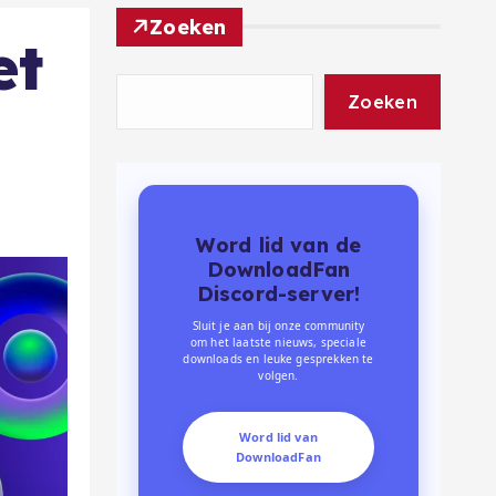
Zoeken
et
Zoeken
Word lid van de
DownloadFan
Discord-server!
Sluit je aan bij onze community
om het laatste nieuws, speciale
downloads en leuke gesprekken te
volgen.
Word lid van
DownloadFan