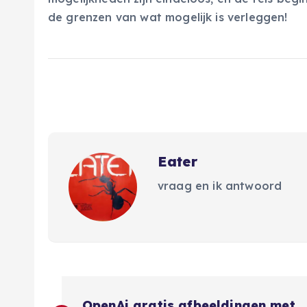
de grenzen van wat mogelijk is verleggen!
Eater
vraag en ik antwoord
B
OpenAi gratis afbeeldingen met