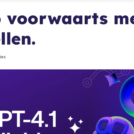
p voorwaarts m
len.
ies