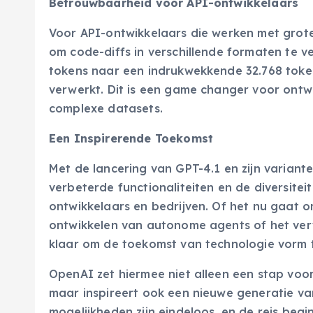
Betrouwbaarheid voor API-ontwikkelaars
Voor API-ontwikkelaars die werken met grot
om code-diffs in verschillende formaten te v
tokens naar een indrukwekkende 32.768 toke
verwerkt. Dit is een game changer voor ontwik
complexe datasets.
Een Inspirerende Toekomst
Met de lancering van GPT-4.1 en zijn varian
verbeterde functionaliteiten en de diversit
ontwikkelaars en bedrijven. Of het nu gaat
ontwikkelen van autonome agents of het ver
klaar om de toekomst van technologie vorm 
OpenAI zet hiermee niet alleen een stap voor
maar inspireert ook een nieuwe generatie va
mogelijkheden zijn eindeloos, en de reis be