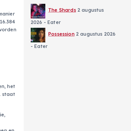
The Shards
2 augustus
manier
 16.384
2026
- Eater
 worden
Possession
2 augustus 2026
- Eater
e
n, het
 staat
ie,
men en