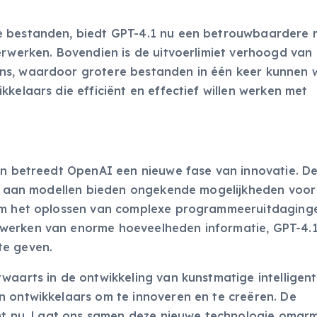
e bestanden, biedt GPT-4.1 nu een betrouwbaardere 
erwerken. Bovendien is de uitvoerlimiet verhoogd van
ns, waardoor grotere bestanden in één keer kunnen
kelaars die efficiënt en effectief willen werken met
ten betreedt OpenAI een nieuwe fase van innovatie. D
eit aan modellen bieden ongekende mogelijkheden voor
 om het oplossen van complexe programmeeruitdaginge
werken van enorme hoeveelheden informatie, GPT-4.1
te geven.
waarts in de ontwikkeling van kunstmatige intelligent
n ontwikkelaars om te innoveren en te creëren. De
gint nu. Laat ons samen deze nieuwe technologie omar