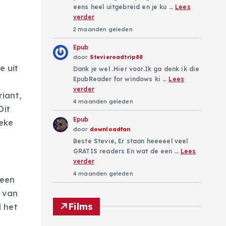
eens heel uitgebreid en je ku …
Lees
verder
2 maanden geleden
Epub
door
Stevieroadtrip88
e uit
Dank je wel .Hier voor.Ik ga denk ik die
EpubReader for windows ki …
Lees
e
verder
riant,
4 maanden geleden
Dit
Epub
ieke
door
downloadfan
Beste Stevie, Er staan heeeeel veel
GRATIS readers En wat de een …
Lees
verder
4 maanden geleden
 een
g van
Films
 het