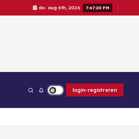
do. aug 6th, 2026
7:47:21 PM
ps
login-registreren