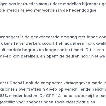
gen van instructies maakt deze modellen bijzonder ge
die steeds relevanter worden in de hedendaagse
oorgangers is de geavanceerde omgang met lange con
n tokens te verwerken, scoort het model een indrukwe
timodale begrip van lange context meet. Dit is een
GPT-4o kon bereiken, en opent de deuren naar nieuwe
uceert OpenAI ook de compacter vormgegeven modell
 varianten overtreffen GPT-4o op verschillende bench
st 83% minder kosten. De GPT-4.1 nano is daarbij het sn
geschikt voor toepassingen zoals classificatie en