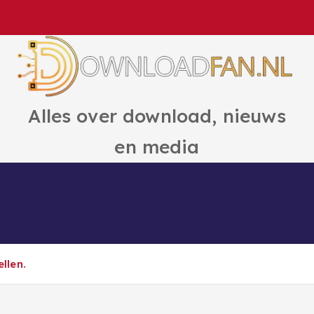
Alles over download, nieuws
en media
Games
Ai
Boeken
Hulp en Ti
ct
llen.