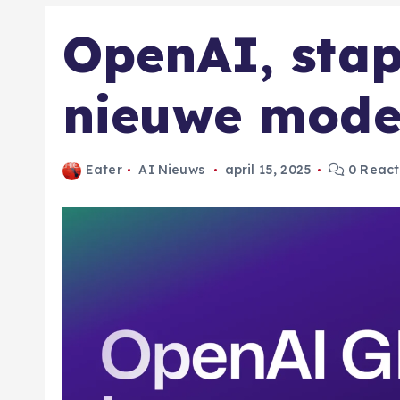
OpenAI, sta
nieuwe model
Eater
AI Nieuws
april 15, 2025
0 React