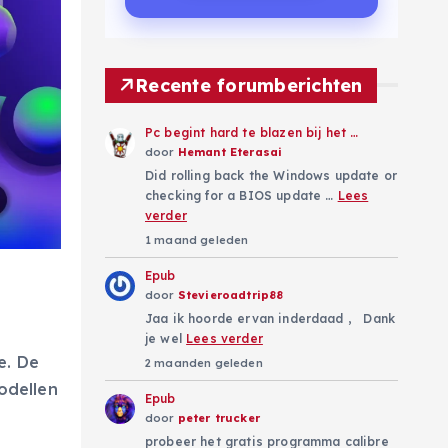
Recente forumberichten
Pc begint hard te blazen bij het …
door
Hemant Eterasai
Did rolling back the Windows update or
checking for a BIOS update …
Lees
verder
1 maand geleden
Epub
door
Stevieroadtrip88
Jaa ik hoorde ervan inderdaad , Dank
je wel
Lees verder
e. De
2 maanden geleden
odellen
Epub
door
peter trucker
probeer het gratis programma calibre