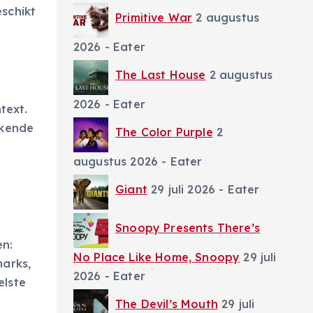
schikt
Primitive War
2 augustus
2026
- Eater
The Last House
2 augustus
2026
- Eater
text.
kkende
The Color Purple
2
augustus 2026
- Eater
Giant
29 juli 2026
- Eater
Snoopy Presents There’s
en:
No Place Like Home, Snoopy
29 juli
marks,
2026
- Eater
elste
The Devil’s Mouth
29 juli