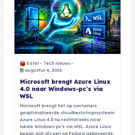
v
i
g
a
Eater
Tech nieuws
t
augustus 4, 2026
Microsoft brengt Azure Linux
i
4.0 naar Windows-pc’s via
WSL
e
Microsoft brengt het op containers
geoptimaliseerde cloudbesturingssysteem
Azure Linux 4.0 nu rechtstreeks naar
lokale Windows-pc’s via WSL. Azure Linux
begon ooit als een op Fedora gebaseerde,