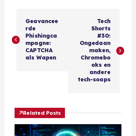
B
Geavancee
Tech
e
rde
Shorts
Phishingca
#30:
r
mpagne:
Ongedaan
CAPTCHA
maken,
i
als Wapen
Chromebo
oks en
c
andere
tech-soaps
h
t
Related Posts
n
a