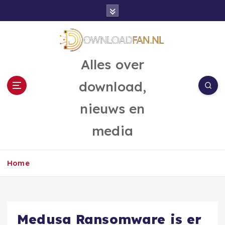
G
a
n
a
a
Alles over
r
d
download,
e
i
nieuws en
n
h
media
o
u
d
Home
Medusa Ransomware is er