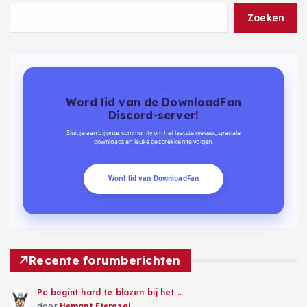
Zoeken
Word lid van de DownloadFan
Discord-server!
Sluit je aan bij onze community om het laatste nieuws, speciale
downloads en leuke gesprekken te volgen.
Word lid van DownloadFan
Recente forumberichten
Pc begint hard te blazen bij het …
door
Hemant Eterasai