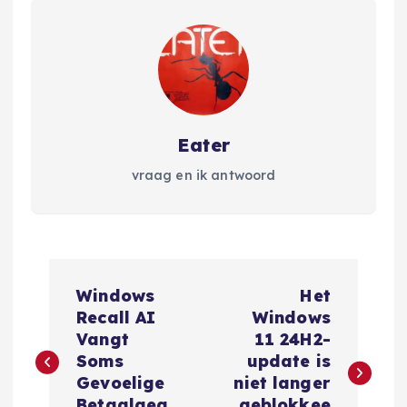
Eater
vraag en ik antwoord
B
Windows
Het
e
Recall AI
Windows
Vangt
11 24H2-
r
Soms
update is
Gevoelige
niet langer
Betaalgeg
geblokkee