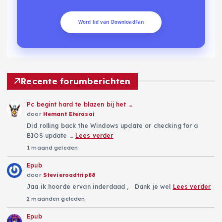
Word lid van DownloadFan
Recente forumberichten
Pc begint hard te blazen bij het …
door
Hemant Eterasai
Did rolling back the Windows update or checking for a
BIOS update …
Lees verder
1 maand geleden
Epub
door
Stevieroadtrip88
Jaa ik hoorde ervan inderdaad , Dank je wel
Lees verder
2 maanden geleden
Epub