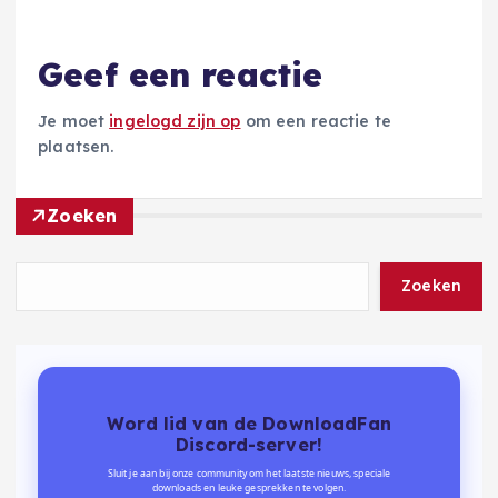
Geef een reactie
Je moet
ingelogd zijn op
om een reactie te
plaatsen.
Zoeken
Zoeken
Word lid van de DownloadFan
Discord-server!
Sluit je aan bij onze community om het laatste nieuws, speciale
downloads en leuke gesprekken te volgen.