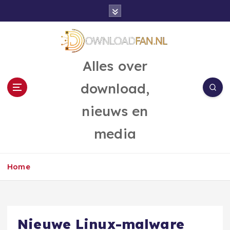
G
a
n
a
a
Alles over
r
d
download,
e
i
nieuws en
n
h
media
o
u
d
Home
Nieuwe Linux-malware