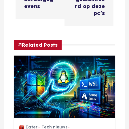
i
evens
rd op deze
c
pc’s
h
t
Related Posts
n
a
v
i
g
a
Eater
Tech nieuws