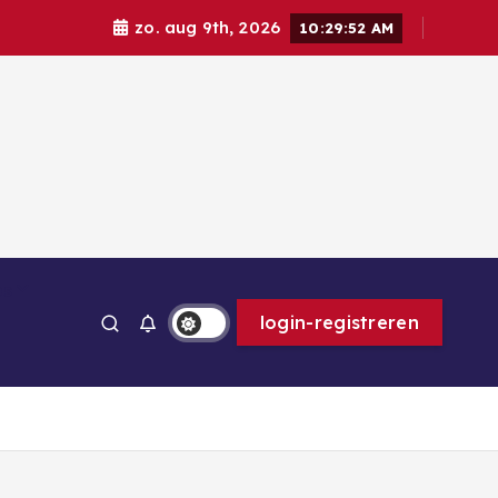
zo. aug 9th, 2026
10:29:53 AM
ps
login-registreren