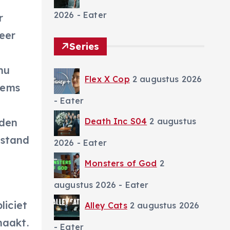
2026
- Eater
r
eer
Series
nu
Flex X Cop
2 augustus 2026
tems
- Eater
den
Death Inc S04
2 augustus
estand
2026
- Eater
Monsters of God
2
augustus 2026
- Eater
liciet
Alley Cats
2 augustus 2026
maakt.
- Eater