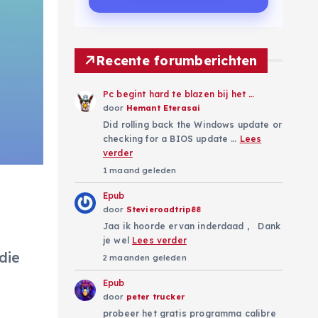
Recente forumberichten
Pc begint hard te blazen bij het …
door
Hemant Eterasai
Did rolling back the Windows update or
checking for a BIOS update …
Lees
verder
1 maand geleden
Epub
door
Stevieroadtrip88
Jaa ik hoorde ervan inderdaad , Dank
je wel
Lees verder
die
2 maanden geleden
Epub
door
peter trucker
probeer het gratis programma calibre