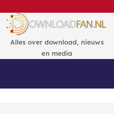
Alles over download, nieuws
en media
Games
Ai
Boeken
Hulp en Ti
ct