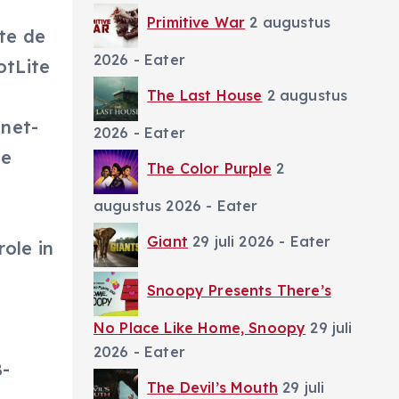
Primitive War
2 augustus
ite de
2026
- Eater
otLite
The Last House
2 augustus
tnet-
2026
- Eater
de
The Color Purple
2
augustus 2026
- Eater
Giant
29 juli 2026
- Eater
ole in
Snoopy Presents There’s
No Place Like Home, Snoopy
29 juli
2026
- Eater
B-
The Devil’s Mouth
29 juli