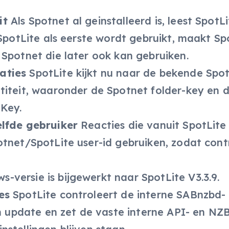
it
Als Spotnet al geinstalleerd is, leest SpotL
 SpotLite als eerste wordt gebruikt, maakt Sp
 Spotnet die later ook kan gebruiken.
aties
SpotLite kijkt nu naar de bekende Spo
titeit, waaronder de Spotnet folder-key en 
Key.
elfde gebruiker
Reacties die vanuit SpotLite
tnet/SpotLite user-id gebruiken, zodat contr
-versie is bijgewerkt naar SpotLite V3.3.9.
es
SpotLite controleert de interne SABnzbd-
en update en zet de vaste interne API- en NZ