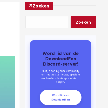
Zoeken
Zoeken
Word lid van de
DownloadFan
Discord-server!
Sluit je aan bij onze community
om het laatste nieuws, speciale
downloads en leuke gesprekken te
volgen.
Word lid van
DownloadFan