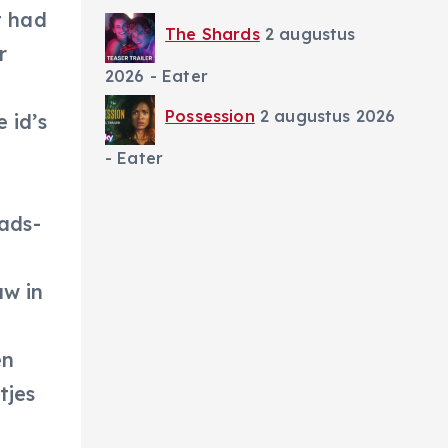
t had
The Shards
2 augustus
r
2026
- Eater
Possession
2 augustus 2026
 id’s
- Eater
ads-
uw in
en
tjes