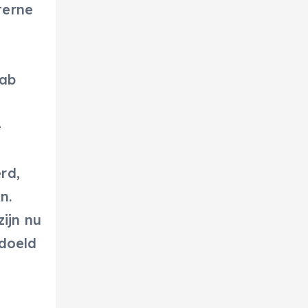
terne
tab
-
rd,
n.
ijn nu
edoeld