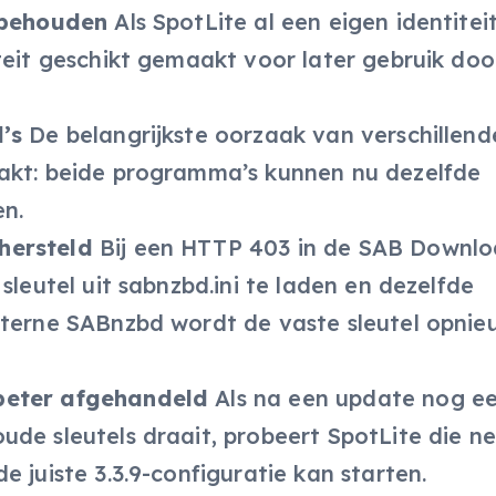
t behouden
Als SpotLite al een eigen identitei
teit geschikt gemaakt voor later gebruik doo
’s
De belangrijkste oorzaak van verschillende
pakt: beide programma’s kunnen nu dezelfde
en.
hersteld
Bij een HTTP 403 in de SAB Downlo
sleutel uit sabnzbd.ini te laden en dezelfde
nterne SABnzbd wordt de vaste sleutel opnie
beter afgehandeld
Als na een update nog e
de sleutels draait, probeert SpotLite die ne
 juiste 3.3.9-configuratie kan starten.