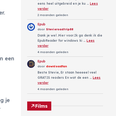
eens heel uitgebreid en je ku …
Lees
verder
r.
2 maanden geleden
Epub
door
Stevieroadtrip88
Dank je wel .Hier voor.Ik ga denk ik die
EpubReader for windows ki …
Lees
verder
4 maanden geleden
en een
Epub
door
downloadfan
Beste Stevie, Er staan heeeeel veel
GRATIS readers En wat de een …
Lees
verder
4 maanden geleden
g je
Films
r