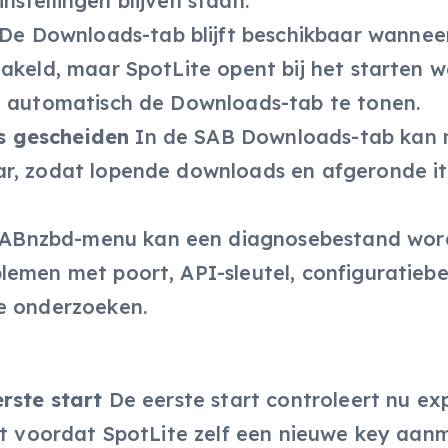
stellingen blijven staan.
De Downloads-tab blijft beschikbaar wannee
akeld, maar SpotLite opent bij het starten w
an automatisch de Downloads-tab te tonen.
s gescheiden
In de SAB Downloads-tab kan 
ar, zodat lopende downloads en afgeronde i
SABnzbd-menu kan een diagnosebestand wor
lemen met poort, API-sleutel, configuratieb
te onderzoeken.
erste start
De eerste start controleert nu exp
aat voordat SpotLite zelf een nieuwe key aan