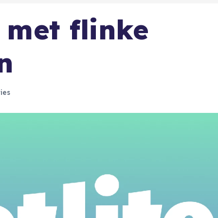
9 met flinke
n
ies